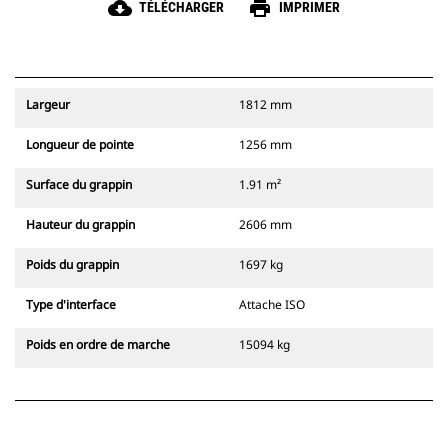
cloud_download
print
TÉLÉCHARGER
IMPRIMER
Largeur
1812 mm
Longueur de pointe
1256 mm
Surface du grappin
1.91 m²
Hauteur du grappin
2606 mm
Poids du grappin
1697 kg
Type d'interface
Attache ISO
Poids en ordre de marche
15094 kg