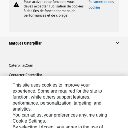
Pour activer cette fonction, vous
Paramètres des
warning
devez accepter l'utilisation de cookies
cookies
à des fins de fonctionnement, de
performances et de ciblage.
Marques Caterpillar
Caterpillar.com
Contacter Caterpillar
Mes Préférences Marketing
This site uses cookies to improve your
experience. Some are required for the site to
Plan Du Site
function, while others support features,
performance, personalization, targeting, and
Cookie Settings
analytics.
Mentions Légales
You can adjust your preferences anytime using
Cookie Settings.
Confidentialité
By selecting I Accept, you agree to the use of