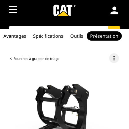
person
SEARCH
search
Avantages
Spécifications
Outils
Présentation
more_vert
Fourches à grappin de triage