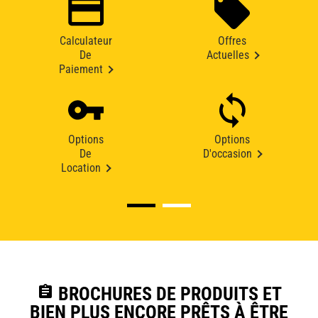
Calculateur
Offres
De
Actuelles
Paiement
Options
Options
De
D'occasion
Location
assignment
BROCHURES DE PRODUITS ET
BIEN PLUS ENCORE PRÊTS À ÊTRE