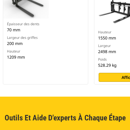
Épaisseur des dents
70 mm
Hauteur
Largeur des griffes
1550 mm
200 mm
Largeur
Hauteur
2498 mm
1209 mm
Poids
528.29 kg
Affi
Outils Et Aide D'experts À Chaque Étape