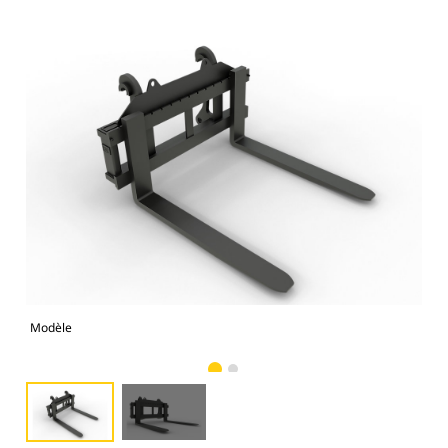
Modèle
Aut