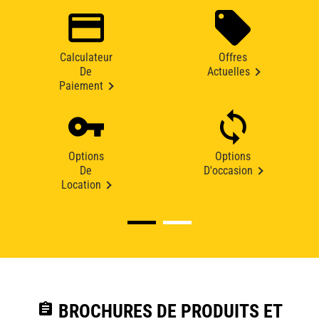
Calculateur
Offres
De
Actuelles
Paiement
Options
Options
De
D'occasion
Location
assignment
BROCHURES DE PRODUITS ET