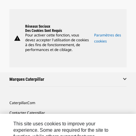
Réseaux Sociaux
Des Cookies Sont Requis
Pour activer cette fonction, vous
Paramètres des
warning
devez accepter l'utilisation de cookies
cookies
à des fins de fonctionnement, de
performances et de ciblage.
Marques Caterpillar
Caterpillar.com
Contacter Caterpillar
Mes Préférences Marketing
This site uses cookies to improve your
experience. Some are required for the site to
Plan Du Site