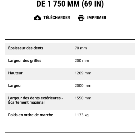
DE 1 750 MM (69 IN)
cloud_download
print
TÉLÉCHARGER
IMPRIMER
Épaisseur des dents
70 mm
Largeur des griffes
200 mm
Hauteur
1209 mm
Largeur
2000 mm
Largeur des dents extérieures -
1550 mm
Écartement maximal
Poids en ordre de marche
1133 kg