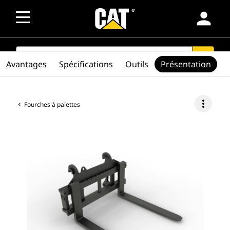
person
SEARCH
search
Avantages
Spécifications
Outils
Présentation
more_vert
Fourches à palettes