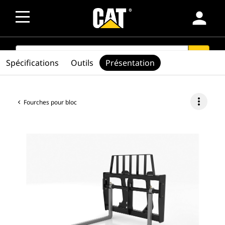
person
SEARCH
search
Spécifications
Outils
Présentation
more_vert
Fourches pour bloc