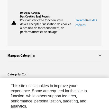
Réseaux Sociaux
Des Cookies Sont Requis
Pour activer cette fonction, vous
Paramètres des
warning
devez accepter l'utilisation de cookies
cookies
à des fins de fonctionnement, de
performances et de ciblage.
Marques Caterpillar
Caterpillar.com
Contacter Caterpillar
This site uses cookies to improve your
Mes Préférences Marketing
experience. Some are required for the site to
function, while others support features,
Plan Du Site
performance, personalization, targeting, and
analytics.
Cookie Settings