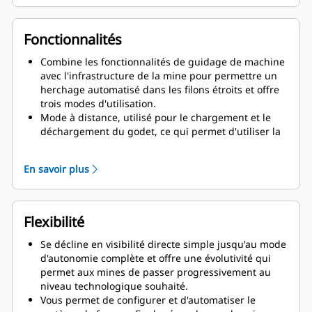
Réduit le risque de blessures dues aux glissades,
trébuchements et chutes lorsque le conducteur
monte sur la machine ou en descend.
Fonctionnalités
Combine les fonctionnalités de guidage de machine
avec l'infrastructure de la mine pour permettre un
herchage automatisé dans les filons étroits et offre
trois modes d'utilisation.
Mode à distance, utilisé pour le chargement et le
déchargement du godet, ce qui permet d'utiliser la
machine depuis un emplacement distant avec le
conducteur émettant toutes les entrées de la
En savoir plus
machine.
Mode semi-autonome copiloté, qui permet au
conducteur de surveiller la position de la machine
sur un plan de la mine et d'utiliser les
Flexibilité
manipulateurs pour fournir le cas échéant à la
machine une entrée de sens de marche ; exploite les
Se décline en visibilité directe simple jusqu'au mode
scanners embarqués, combinés avec l'infrastructure
d'autonomie complète et offre une évolutivité qui
du réseau radio, afin de garantir la direction
permet aux mines de passer progressivement au
automatique de la machine sur une trajectoire sûre.
niveau technologique souhaité.
Mode autonome autopiloté (cycle de herchage et de
Vous permet de configurer et d'automatiser le