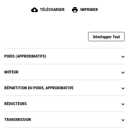
soutien lombaire réglables à suspension
pneumatique ainsi que des coussins chauffants et
cloud_download
print
TÉLÉCHARGER
IMPRIMER
refroidissants.
Développer Tout
POIDS (APPROXIMATIFS)
MOTEUR
RÉPARTITION DU POIDS, APPROXIMATIVE
RÉDUCTEURS
TRANSMISSION