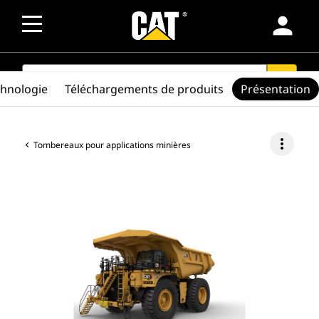
person
SEARCH
search
chnologie
Téléchargements de produits
Présentation
more_vert
Tombereaux pour applications minières