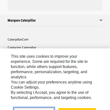
Marques Caterpillar
Caterpillar.com
Contacter Caterpillar
Mes Préférences Marketing
This site uses cookies to improve your
experience. Some are required for the site to
Plan Du Site
function, while others support features,
performance, personalization, targeting, and
Cookie Settings
analytics.
Légales
You can adjust your preferences anytime using
Cookie Settings.
Confidentialité
By selecting I Accept, you agree to the use of
functional, performance, and targeting cookies.
North America - French
© 2026 Caterpillar. Tous droits réservés.