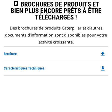
assignment
BROCHURES DE PRODUITS ET
BIEN PLUS ENCORE PRÊTS À ÊTRE
TÉLÉCHARGÉS !
Des brochures de produits Caterpillar et d’autres
documents d’information sont disponibles pour votre
activité croissante.
file_download
Do
Brochure
P
O
file_download
Do
Caractéristiques Techniques
in
P
a
O
N
in
Ta
a
N
Ta