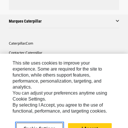
Marques Caterpillar
Caterpillar.com
Contacter Caterpillar
Mes Préférences Marketing
This site uses cookies to improve your
experience. Some are required for the site to
Plan Du Site
function, while others support features,
performance, personalization, targeting, and
Cookie Settings
analytics.
Légales
You can adjust your preferences anytime using
Cookie Settings.
Confidentialité
By selecting I Accept, you agree to the use of
functional, performance, and targeting cookies.
North America - French
© 2026 Caterpillar. Tous droits réservés.