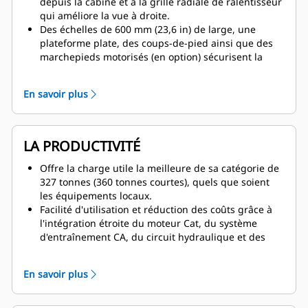
depuis la cabine et à la grille radiale de ralentisseur
qui améliore la vue à droite.
Des échelles de 600 mm (23,6 in) de large, une
plateforme plate, des coups-de-pied ainsi que des
marchepieds motorisés (en option) sécurisent la
montée et la descente.
Des fonctionnalités visant à renforcer la confiance
En savoir plus
telles que l'anti-renversement, des commandes de
traction, le limiteur de passage en marche arrière, la
commande de ralentisseur automatique et
l'avertissement du capteur de porte relié au serrage
LA PRODUCTIVITÉ
du frein de stationnement.
Ralentissement dynamique total via une grille
Offre la charge utile la meilleure de sa catégorie de
radiale compacte, soutenu par la conception
327 tonnes (360 tonnes courtes), quels que soient
éprouvée des freins Caterpillar refroidis par huile
les équipements locaux.
sur les quatre roues, pour une maniabilité stable et
Facilité d'utilisation et réduction des coûts grâce à
un freinage en toute sécurité.
l'intégration étroite du moteur Cat, du système
Système de freinage secondaire entièrement
d'entraînement CA, du circuit hydraulique et des
indépendant qui offre une précision de contrôle en
commandes.
cas d'urgence grâce à une pédale de frein
Visibilité de bout en bout de tous les paramètres du
En savoir plus
secondaire à commande hydraulique qui sert de
tombereau pour optimiser le rendement
secours aux commandes électroniques.
énergétique, la vitesse en pente et les charges
parasites sur toute la plage de fonctionnement.