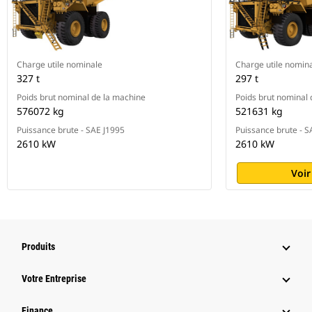
Charge utile nominale
Charge utile nomin
327 t
297 t
Poids brut nominal de la machine
Poids brut nominal 
576072 kg
521631 kg
Puissance brute - SAE J1995
Puissance brute - S
2610 kW
2610 kW
Voir
Produits
Votre Entreprise
Finance