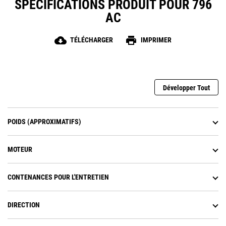
SPÉCIFICATIONS PRODUIT POUR 796
AC
cloud_download
print
TÉLÉCHARGER
IMPRIMER
Développer Tout
POIDS (APPROXIMATIFS)
MOTEUR
CONTENANCES POUR L'ENTRETIEN
DIRECTION