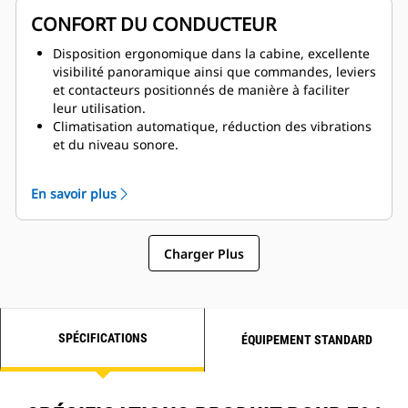
Excellente maîtrise de la vitesse lente dans les zones
CONFORT DU CONDUCTEUR
d'entretien ainsi que couple moteur supérieur et
accélération en s'éloignant de la pelle.
Disposition ergonomique dans la cabine, excellente
visibilité panoramique ainsi que commandes, leviers
et contacteurs positionnés de manière à faciliter
leur utilisation.
Climatisation automatique, réduction des vibrations
et du niveau sonore.
Siège de nouvelle génération, doté d'un dispositif de
réglage de la hauteur, d'un support d'épaule
En savoir plus
réglable pour éviter le frottement de la ceinture de
sécurité ainsi que de supports de dossier, latéraux
et lombaires pour accroître la stabilité.
Charger Plus
SPÉCIFICATIONS
ÉQUIPEMENT STANDARD