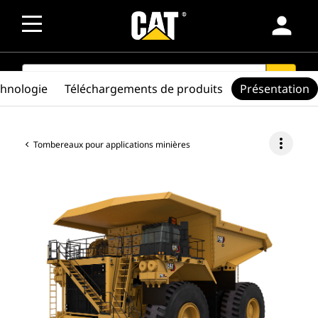
person
SEARCH
search
chnologie
Téléchargements de produits
Présentation
more_vert
Tombereaux pour applications minières