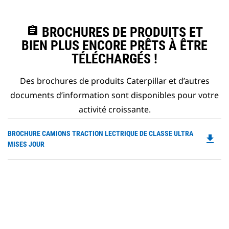
assignment
BROCHURES DE PRODUITS ET
BIEN PLUS ENCORE PRÊTS À ÊTRE
TÉLÉCHARGÉS !
Des brochures de produits Caterpillar et d’autres
documents d’information sont disponibles pour votre
activité croissante.
Do
BROCHURE CAMIONS TRACTION LECTRIQUE DE CLASSE ULTRA
file_download
P
MISES JOUR
O
in
a
N
Ta