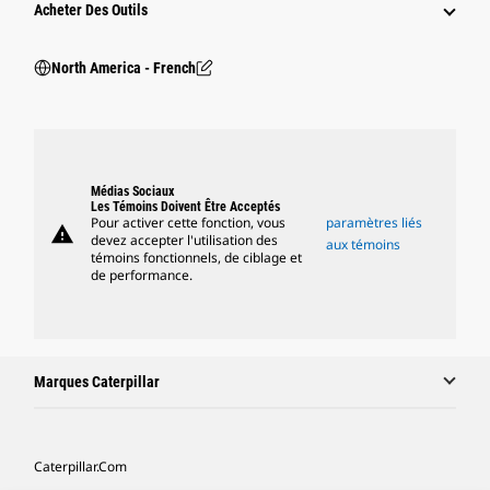
Acheter Des Outils
North America - French
Médias Sociaux
Les Témoins Doivent Être Acceptés
Pour activer cette fonction, vous
paramètres liés
warning
devez accepter l'utilisation des
aux témoins
témoins fonctionnels, de ciblage et
de performance.
Marques Caterpillar
Caterpillar.com