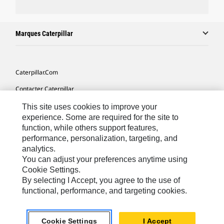
Marques Caterpillar
Caterpillar.com
Contacter Caterpillar
Mes Préférences Marketing
This site uses cookies to improve your
experience. Some are required for the site to
Plan Du Site
function, while others support features,
performance, personalization, targeting, and
Cookie Settings
analytics.
Légales
You can adjust your preferences anytime using
Cookie Settings.
Confidentialité
By selecting I Accept, you agree to the use of
functional, performance, and targeting cookies.
North America - French
© 2026 Caterpillar. Tous droits réservés.
Cookie Settings
I Accept