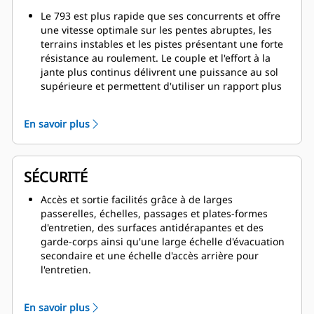
Le 793 est plus rapide que ses concurrents et offre
une vitesse optimale sur les pentes abruptes, les
terrains instables et les pistes présentant une forte
résistance au roulement. Le couple et l'effort à la
jante plus continus délivrent une puissance au sol
supérieure et permettent d'utiliser un rapport plus
élevé sur une pente.
Les impulsions vers l'avant et le couple sont
En savoir plus
maintenus à chaque passage de rapport avec une
sélection du rapport optimal, ce qui permet une
accélération plus rapide.
La transmission six vitesses Cat avec les toutes
SÉCURITÉ
dernières commandes à stratégie de commande
électronique de la productivité avancée (APECS), est
Accès et sortie facilités grâce à de larges
couplée au Moteur C175-16 pour délivrer une
passerelles, échelles, passages et plates-formes
puissance optimale sur une large plage de vitesses
d'entretien, des surfaces antidérapantes et des
de fonctionnement.
garde-corps ainsi qu'une large échelle d'évacuation
L'avantage d'un poids à vide de 13 à 19 tonnes (14-
secondaire et une échelle d'accès arrière pour
21 US t) par rapport aux tombereaux concurrents à
l'entretien.
entraînement électrique dans sa catégorie de taille
Un circuit de freinage breveté offre un freinage et
garantit que vous obtiendrez toute la charge utile
un ralentissement immédiats et résistants, ce qui
En savoir plus
que vous attendez.
améliore la maniabilité.