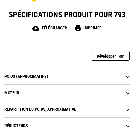
des fonctionnalités telles que l'inclinaison et
l'extension de la partie dédiée aux cuisses, des
SPÉCIFICATIONS PRODUIT POUR 793
renforts latéraux et un soutien lombaire réglables à
suspension pneumatique ainsi que des coussins
chauffants et refroidissants.
cloud_download
print
TÉLÉCHARGER
IMPRIMER
Développer Tout
POIDS (APPROXIMATIFS)
MOTEUR
RÉPARTITION DU POIDS, APPROXIMATIVE
RÉDUCTEURS