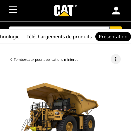
person
SEARCH
search
chnologie
Téléchargements de produits
Présentation
more_vert
Tombereaux pour applications minières