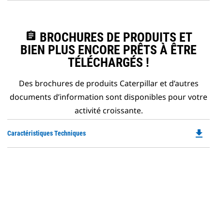
assignment
BROCHURES DE PRODUITS ET
BIEN PLUS ENCORE PRÊTS À ÊTRE
TÉLÉCHARGÉS !
Des brochures de produits Caterpillar et d’autres
documents d’information sont disponibles pour votre
activité croissante.
file_download
Do
Caractéristiques Techniques
P
O
in
a
N
Ta