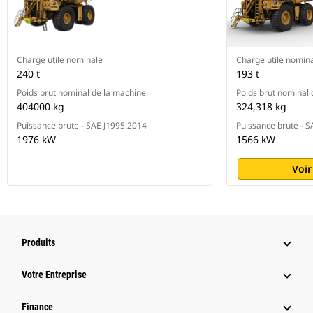
Charge utile nominale
Charge utile nomin
240 t
193 t
Poids brut nominal de la machine
Poids brut nominal 
404000 kg
324,318 kg
Puissance brute - SAE J1995:2014
Puissance brute - 
1976 kW
1566 kW
Voir
Produits
Votre Entreprise
Finance