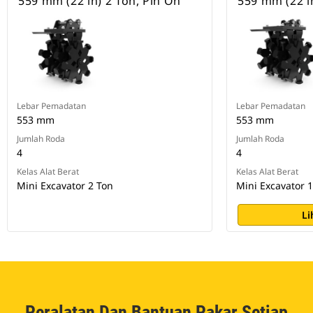
559 mm (22 in) 2 Ton, Pin On
559 mm (22 i
Lebar Pemadatan
Lebar Pemadatan
553 mm
553 mm
Jumlah Roda
Jumlah Roda
4
4
Kelas Alat Berat
Kelas Alat Berat
Mini Excavator 2 Ton
Mini Excavator 
Li
Peralatan Dan Bantuan Pakar Setiap