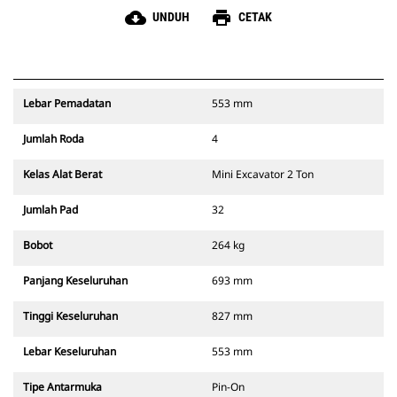
cloud_download
print
UNDUH
CETAK
Lebar Pemadatan
553 mm
Jumlah Roda
4
Kelas Alat Berat
Mini Excavator 2 Ton
Jumlah Pad
32
Bobot
264 kg
Panjang Keseluruhan
693 mm
Tinggi Keseluruhan
827 mm
Lebar Keseluruhan
553 mm
Tipe Antarmuka
Pin-On