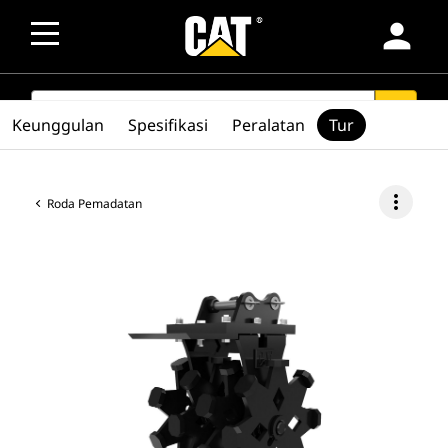
person
SEARCH
search
Keunggulan
Spesifikasi
Peralatan
Tur
more_vert
Roda Pemadatan