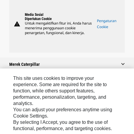
Media Sosial
Diperlukan Cookie
Pengaturan
warning
Untuk mengaktifkan fitur ini, Anda harus
Cookie
menerima penggunaan cookie
penargetan, fungsional, dan kinerja.
Merek Caterpillar
This site uses cookies to improve your
experience. Some are required for the site to
Caterpillar.com
function, while others support features,
performance, personalization, targeting, and
Hubungi Caterpillar
analytics.
Preferensi Pemasaran Saya
You can adjust your preferences anytime using
Cookie Settings.
Peta Situs
By selecting I Accept, you agree to the use of
Cookie Settings
functional, performance, and targeting cookies.