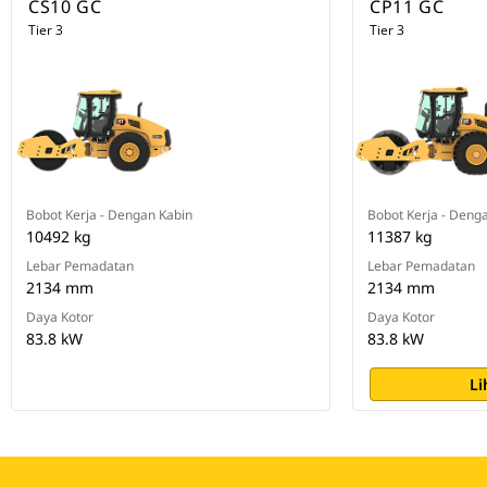
CS10 GC
CP11 GC
Tier 3
Tier 3
Bobot Kerja - Dengan Kabin
Bobot Kerja - Deng
10492 kg
11387 kg
Lebar Pemadatan
Lebar Pemadatan
2134 mm
2134 mm
Daya Kotor
Daya Kotor
83.8 kW
83.8 kW
Li