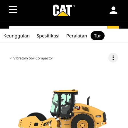
person
SEARCH
search
Keunggulan
Spesifikasi
Peralatan
Tur
more_vert
Vibratory Soil Compactor