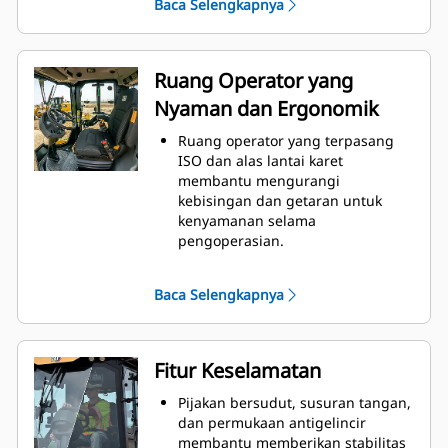
Baca Selengkapnya
Mode Eco membatasi RPM engine
untuk membantu mengurangi
konsumsi bahan bakar.
Ruang Operator yang
Nyaman dan Ergonomik
Ruang operator yang terpasang
ISO dan alas lantai karet
membantu mengurangi
kebisingan dan getaran untuk
kenyamanan selama
pengoperasian.
Kontrol yang dikelompokkan
berdasarkan fungsinya mudah
Baca Selengkapnya
digunakan dan tampilan besar
memberikan informasi mengenai
kinerja alat berat untuk operator.
Kursi, sandaran lengan, dan kolom
Fitur Keselamatan
kemudi dapat disetel untuk
kenyamanan sepanjang hari.
Pijakan bersudut, susuran tangan,
Operator dilindungi dari berbagai
dan permukaan antigelincir
elemen dengan kanopi surya
membantu memberikan stabilitas