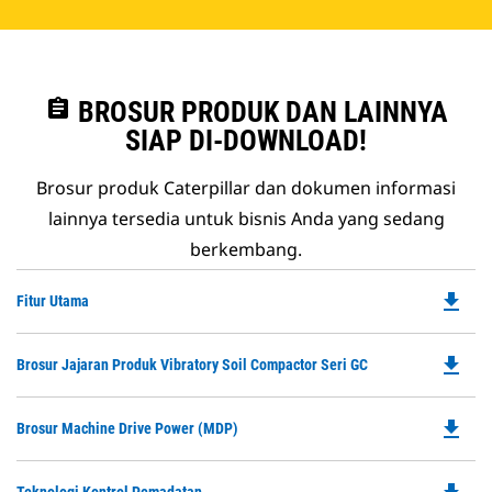
assignment
BROSUR PRODUK DAN LAINNYA
SIAP DI-DOWNLOAD!
Brosur produk Caterpillar dan dokumen informasi
lainnya tersedia untuk bisnis Anda yang sedang
berkembang.
file_download
Do
Fitur Utama
P
O
file_download
Do
Brosur Jajaran Produk Vibratory Soil Compactor Seri GC
in
P
a
O
N
file_download
Do
Brosur Machine Drive Power (MDP)
in
Ta
P
a
O
N
Do