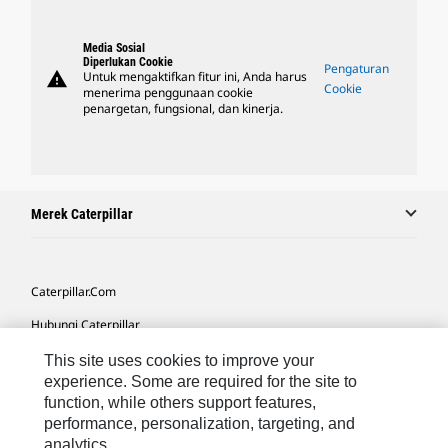
Media Sosial
Diperlukan Cookie
Pengaturan
warning
Untuk mengaktifkan fitur ini, Anda harus
Cookie
menerima penggunaan cookie
penargetan, fungsional, dan kinerja.
Merek Caterpillar
Caterpillar.com
Hubungi Caterpillar
Preferensi Pemasaran Saya
This site uses cookies to improve your
experience. Some are required for the site to
Peta Situs
function, while others support features,
performance, personalization, targeting, and
Cookie Settings
analytics.