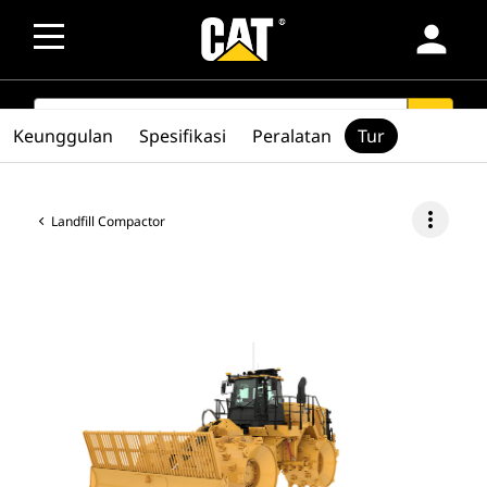
person
SEARCH
search
Keunggulan
Spesifikasi
Peralatan
Tur
more_vert
Landfill Compactor