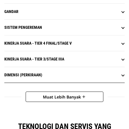
Tangki perubahan fase injektor
cairan buang diesel (DEF, Diesel
GANDAR
Exhaust Fluid) untuk mengurangi
waktu idle engine saat shutdown.
Tingkatkan kemampuan tarp lift
SISTEM PENGEREMAN
alat berat agar dapat meniadakan
kebutuhan penggunaan traktor
tipe track dalam membawa
KINERJA SUARA - TIER 4 FINAL/STAGE V
peralatan tarp rolling untuk
penutup pembuangan akhir di
KINERJA SUARA - TIER 3/STAGE IIIA
penghujung hari.
DIMENSI (PERKIRAAN)
Muat Lebih Banyak
add
TEKNOLOGI DAN SERVIS YANG