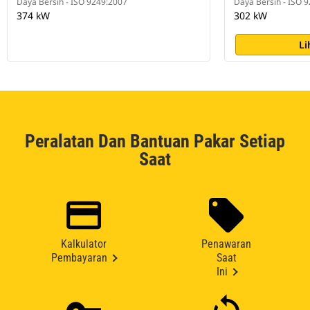
Daya Bersih - ISO 9249:2007
Daya Bersih - ISO 
374 kW
302 kW
Li
Peralatan Dan Bantuan Pakar Setiap
Saat
Kalkulator
Penawaran
Pembayaran
Saat
Ini