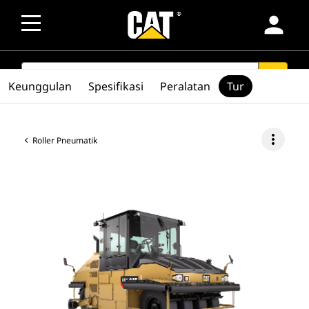
person
SEARCH
search
Keunggulan
Spesifikasi
Peralatan
Tur
more_vert
Roller Pneumatik