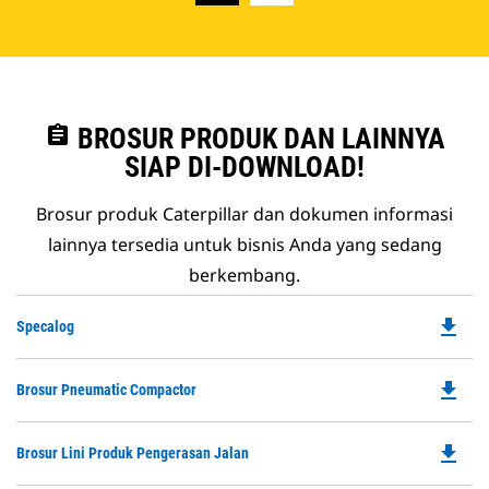
assignment
BROSUR PRODUK DAN LAINNYA
SIAP DI-DOWNLOAD!
Brosur produk Caterpillar dan dokumen informasi
lainnya tersedia untuk bisnis Anda yang sedang
berkembang.
file_download
Do
Specalog
P
O
file_download
Do
Brosur Pneumatic Compactor
in
P
a
O
N
file_download
Do
Brosur Lini Produk Pengerasan Jalan
in
Ta
P
a