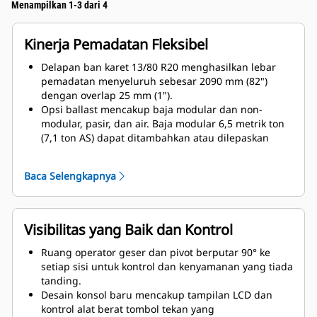
Menampilkan 1-3 dari 4
Kinerja Pemadatan Fleksibel
Delapan ban karet 13/80 R20 menghasilkan lebar
pemadatan menyeluruh sebesar 2090 mm (82")
dengan overlap 25 mm (1").
Opsi ballast mencakup baja modular dan non-
modular, pasir, dan air. Baja modular 6,5 metrik ton
(7,1 ton AS) dapat ditambahkan atau dilepaskan
dengan mudah melalui panel samping yang
dibautkan. Baja non-modular internal terdiri dari 6,1
Baca Selengkapnya
metrik ton (6,7 ton AS). Selain itu, ruang kedap air 3
kubik meter (793 gal) dengan kompartemen baffle
mencegah lonjakan, dan menyeimbangkan bobot.
Ban depan dan belakang osilasi memberikan gaya
Visibilitas yang Baik dan Kontrol
horizontal dan vertikal yang mengurangi
kekosongan udara, sehingga menghasilkan
Ruang operator geser dan pivot berputar 90° ke
permukaan yang seragam. Penutup retensi panas
setiap sisi untuk kontrol dan kenyamanan yang tiada
memerangkap panas agar ban tetap hangat dan
tanding.
mencegah terjadinya penempelan. Penutup ini
Desain konsol baru mencakup tampilan LCD dan
dapat disimpan dengan mudah saat tidak
kontrol alat berat tombol tekan yang