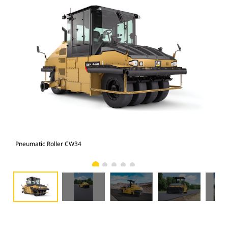
Pneumatic Roller CW34
Pne