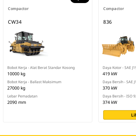
Compactor
Compactor
CW34
836
Bobot Kerja - Alat Berat Standar Kosong
Daya Kotor - SAE J
10000 kg
419 kW
Bobot Kerja - Ballast Maksimum
Daya Bersih - SAE 
27000 kg
370 kW
Lebar Pemadatan
Daya Bersih - ISO 
2090 mm
374 kW
Li