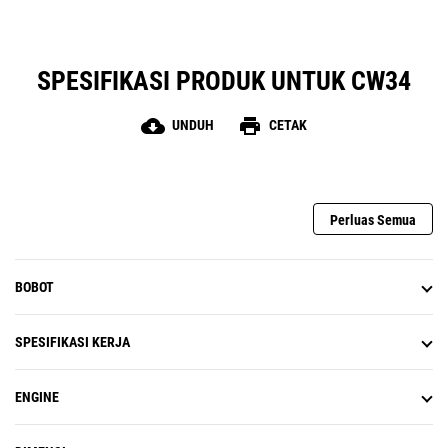
SPESIFIKASI PRODUK UNTUK CW34
cloud_download
print
UNDUH
CETAK
Perluas Semua
BOBOT
SPESIFIKASI KERJA
ENGINE