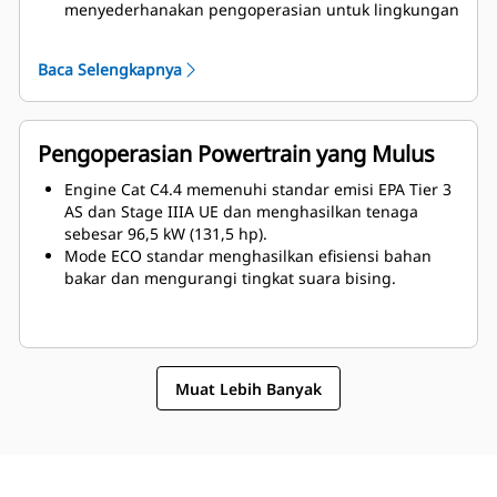
digunakan.
menyederhanakan pengoperasian untuk lingkungan
Ban karet dapat dilengkapi dengan sistem mengisi
operasi yang nyaman secara komprehensif.
angin sambil jalan opsional yang memungkinkan
Baca Selengkapnya
operator menyesuaikan tekanan ban dengan cepat
untuk meningkatkan atau menurunkan beban statis
guna mendapatkan kualitas permukaan yang
optimal.
Pengoperasian Powertrain yang Mulus
Engine Cat C4.4 memenuhi standar emisi EPA Tier 3
AS dan Stage IIIA UE dan menghasilkan tenaga
sebesar 96,5 kW (131,5 hp).
Mode ECO standar menghasilkan efisiensi bahan
bakar dan mengurangi tingkat suara bising.
Muat Lebih Banyak