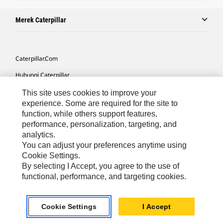
Merek Caterpillar
Caterpillar.com
Hubungi Caterpillar
Preferensi Pemasaran Saya
This site uses cookies to improve your
experience. Some are required for the site to
Peta Situs
function, while others support features,
performance, personalization, targeting, and
Cookie Settings
analytics.
Hukum
You can adjust your preferences anytime using
Cookie Settings.
Privasi
By selecting I Accept, you agree to the use of
functional, performance, and targeting cookies.
Asia Tenggara
© 2026 Caterpillar. Hak Dilindungi UU.
Cookie Settings
I Accept