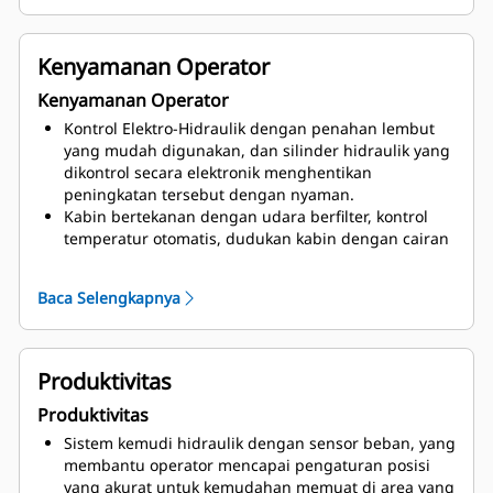
tangga lebar dan sudut yang dikurangi; platform
pembersihan kaca depan; akses keluar darurat;
serta sistem akses elektrik Cat yang ergonomik dan
Kenyamanan Operator
aman, yang dapat dinaikkan dan diturunkan dari
Kenyamanan Operator
tingkat kabin atau permukaan tanah.
Tempat berjalan yang lebar dengan permukaan
Kontrol Elektro-Hidraulik dengan penahan lembut
antigelincir dan titik penguncian/penandaan
yang mudah digunakan, dan silinder hidraulik yang
(lockout/tagout) terpadu, dan area servis yang dapat
dikontrol secara elektronik menghentikan
diakses dari platform atau permukaan tanah.
peningkatan tersebut dengan nyaman.
Kabin bertekanan dengan udara berfilter, kontrol
temperatur otomatis, dudukan kabin dengan cairan
peredam, dan kursi bersuspensi udara untuk
mengurangi getaran dan tingkat suara.
Baca Selengkapnya
Kursi Cat Comfort, dengan desain punggung yang
tinggi, bantalan berkontur ekstra tebal, sistem
suspensi udara, tuas dan kontrol kursi yang mudah
dijangkau untuk penyetelan enam arah, dan pod
Produktivitas
implement yang dipasang di kursi serta kemudi
Produktivitas
STIC yang bergerak bersama kursi.
Kursi lipat standar untuk instruktur dengan baki
Sistem kemudi hidraulik dengan sensor beban, yang
minuman, tempat penyimpanan, dan sabuk
membantu operator mencapai pengaturan posisi
pengaman lebar yang memendek sendiri.
yang akurat untuk kemudahan memuat di area yang