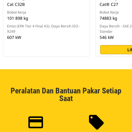
Cat C32B
Cat® C27
Bobot Kerja
Bobot Kerja
101 898 kg
74883 kg
Emisi (EPA Tier 4 Final AS): Daya Bersih ISO -
Daya Bersih - SAE 
9249
Standar
607 kW
546 kW
Li
Peralatan Dan Bantuan Pakar Setiap
Saat