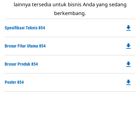
lainnya tersedia untuk bisnis Anda yang sedang
berkembang.
file_download
Do
Spesifikasi Teknis 854
P
O
file_download
Do
Brosur Fitur Utama 854
in
P
a
O
N
file_download
Do
Brosur Produk 854
in
Ta
P
a
O
N
file_download
Do
Poster 854
in
Ta
P
a
O
N
in
Ta
a
N
Ta