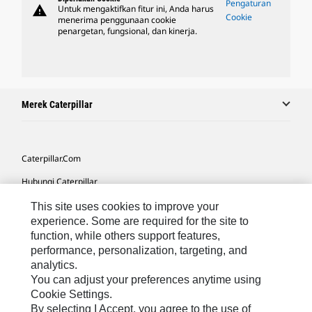
Pengaturan
warning
Untuk mengaktifkan fitur ini, Anda harus
Cookie
menerima penggunaan cookie
penargetan, fungsional, dan kinerja.
Merek Caterpillar
Caterpillar.com
Hubungi Caterpillar
Preferensi Pemasaran Saya
This site uses cookies to improve your
experience. Some are required for the site to
Peta Situs
function, while others support features,
performance, personalization, targeting, and
Cookie Settings
analytics.
Hukum
You can adjust your preferences anytime using
Cookie Settings.
Privasi
By selecting I Accept, you agree to the use of