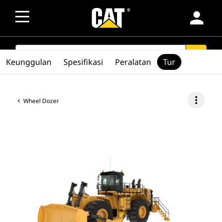
person
SEARCH
search
Keunggulan
Spesifikasi
Peralatan
Tur
more_vert
Wheel Dozer