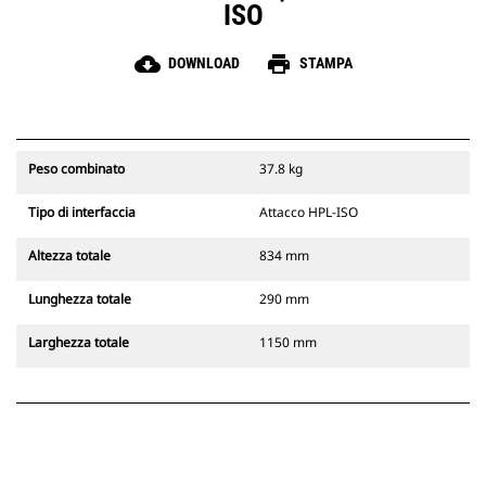
ISO
cloud_download
print
DOWNLOAD
STAMPA
Peso combinato
37.8 kg
Tipo di interfaccia
Attacco HPL-ISO
Altezza totale
834 mm
Lunghezza totale
290 mm
Larghezza totale
1150 mm