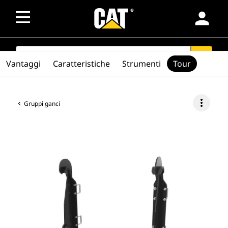
person
SEARCH
search
Vantaggi
Caratteristiche
Strumenti
Tour
more_vert
Gruppi ganci