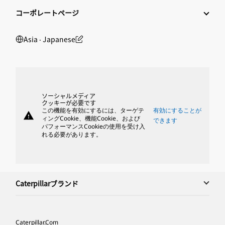
コーポレートページ
Asia ‧ Japanese
ソーシャルメディア
クッキーが必要です
この機能を有効にするには、ターゲテ
有効にすることが
warning
ィングCookie、機能Cookie、および
できます
パフォーマンスCookieの使用を受け入
れる必要があります。
Caterpillarブランド
Caterpillar.com