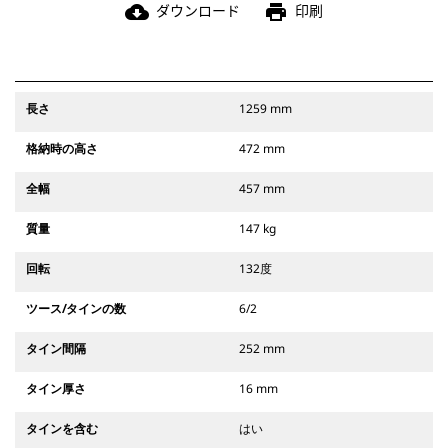
ダウンロード
印刷
cloud_download
print
長さ
1259 mm
格納時の高さ
472 mm
全幅
457 mm
質量
147 kg
回転
132度
ツース/タインの数
6/2
タイン間隔
252 mm
タイン厚さ
16 mm
タインを含む
はい