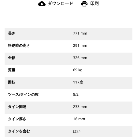
ダウンロード
印刷
cloud_download
print
長さ
771 mm
格納時の高さ
291 mm
全幅
326 mm
質量
69 kg
回転
117度
ツース/タインの数
8/2
タイン間隔
233 mm
タイン厚さ
16 mm
タインを含む
はい