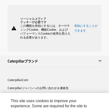
ソーシャルメディア
クッキーが必要です
この機能を有効にするには、ターゲテ
有効にすることが
warning
ィングCookie、機能Cookie、および
できます
パフォーマンスCookieの使用を受け入
れる必要があります。
Caterpillarブランド
Caterpillar.com
Caterpillarジャパンへのお問い合わせ＆連絡先
マイマーケティング情報配信設定
This site uses cookies to improve your
サイト･マップ
experience. Some are required for the site to