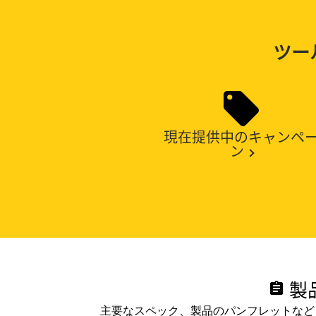
ツー
現在提供中のキャンペ
ン
製
assignment
主要なスペック、製品のパンフレットなど