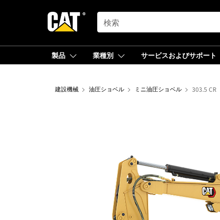
SEARCH
製品
業種別
サービスおよびサポート
建設機械
油圧ショベル
ミニ油圧ショベル
303.5 CR