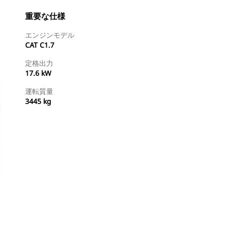
重要な仕様
エンジンモデル
CAT C1.7
定格出力
17.6 kW
運転質量
3445 kg
ディーラを検索する
国内の販売店に見積りを依頼する