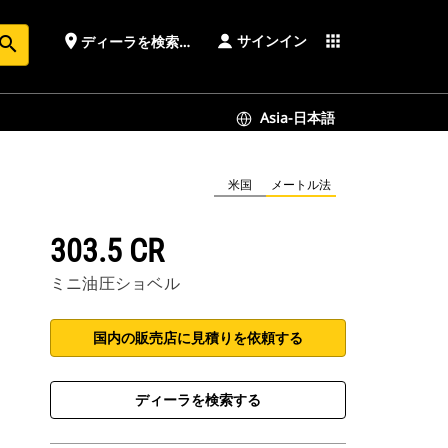
サインイン
place
apps
ディーラを検索する
earch
Asia-日本語
米国
メートル法
303.5 CR
ミニ油圧ショベル
国内の販売店に見積りを依頼する
ディーラを検索する