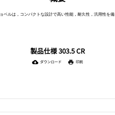
ミニ油圧ショベルは，コンパクトな設計で高い性能，耐久性，汎用性
製品仕様 303.5 CR
ダウンロード
印刷
cloud_download
print