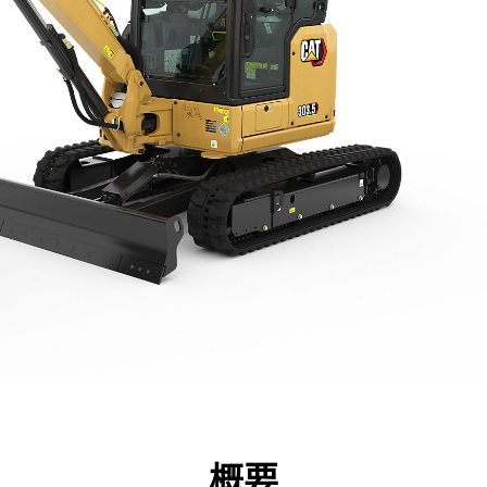
点
仕様
ツール
ツアー
キャンペーン
概要