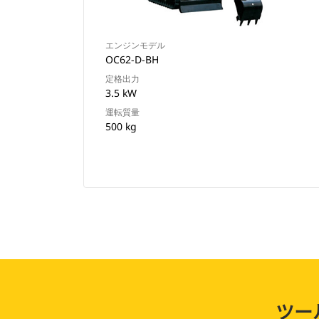
エンジンモデル
OC62-D-BH
定格出力
3.5 kW
運転質量
500 kg
ツー