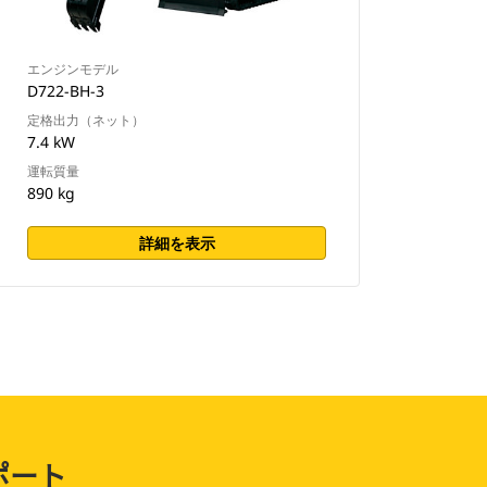
エンジンモデル
D722-BH-3
定格出力（ネット）
7.4 kW
運転質量
890 kg
詳細を表示
ポート