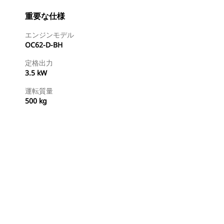
重要な仕様
エンジンモデル
OC62-D-BH
定格出力
3.5 kW
運転質量
500 kg
ディーラを検索する
国内の販売店に見積りを依頼する