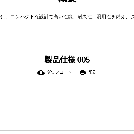
ショベルは、コンパクトな設計で高い性能、耐久性、汎用性を備え
製品仕様 005
ダウンロード
印刷
cloud_download
print