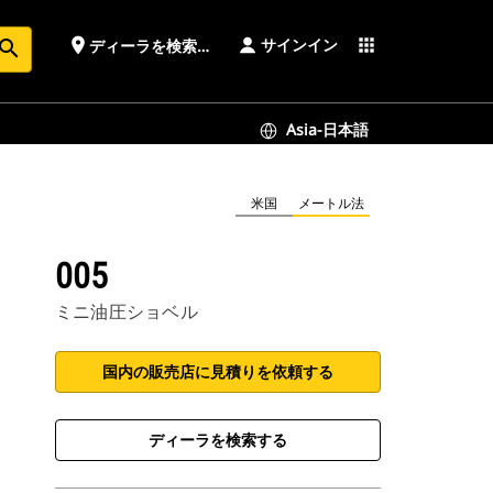
サインイン
place
apps
ディーラを検索する
earch
Asia-日本語
米国
メートル法
005
ミニ油圧ショベル
国内の販売店に見積りを依頼する
ディーラを検索する