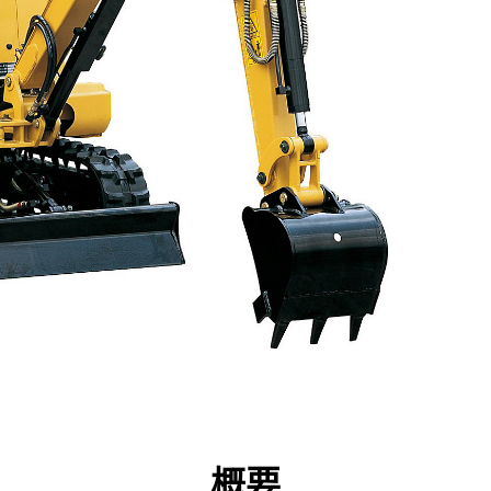
点
仕様
ツール
ツアー
キャンペーン
概要