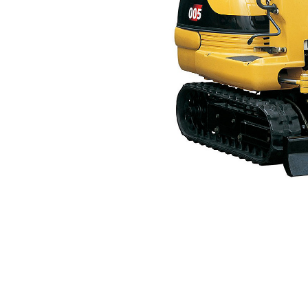
005
利
モデルを変更