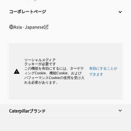
コーポレートページ
Asia ‧ Japanese
ソーシャルメディア
クッキーが必要です
この機能を有効にするには、ターゲテ
有効にすることが
warning
ィングCookie、機能Cookie、および
できます
パフォーマンスCookieの使用を受け入
れる必要があります。
Caterpillarブランド