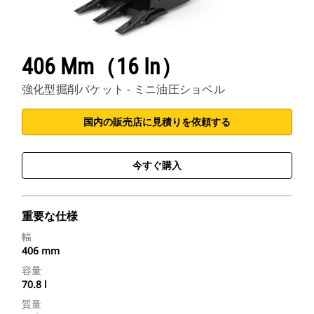
406 Mm（16 In）
強化型掘削バケット - ミニ油圧ショベル
国内の販売店に見積りを依頼する
今すぐ購入
重要な仕様
幅
406 mm
容量
70.8 l
質量