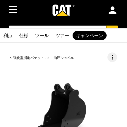
person
SEARCH
search
利点
仕様
ツール
ツアー
キャンペーン
more_vert
強化型掘削バケット - ミニ油圧ショベル