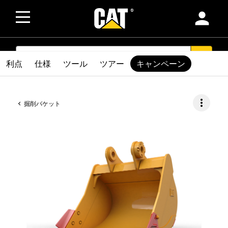
person
SEARCH
search
利点
仕様
ツール
ツアー
キャンペーン
more_vert
掘削バケット