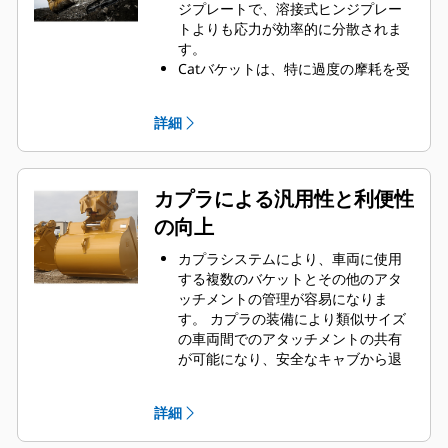
短時間でより多くの資材の積載が可
ジプレートで、溶接式ヒンジプレー
能です。 バケットの形状とサイドバ
トよりも応力が効率的に分散されま
ーにより、積載時には最大限の資材
す。
をバケットに保持できます。
Catバケットは、特に過度の摩耗を受
けるコンポーネントについては高強
度の耐摩耗性鋼材で製造されていま
詳細
す。
Cat
グランドエンゲージツール
®
（GET、Ground Engaging Tools）
を使用すると、バケットで最も重要
カプラによる汎用性と利便性
な、摩耗が激しい部分を保護するこ
の向上
とができます。 サイドバープロテク
タとサイドカッタにより、資材との
カプラシステムにより、車両に使用
接触頻度が最も高いバケット部分が
する複数のバケットとその他のアタ
保護されます。
ッチメントの管理が容易になりま
バケットと用途の組合せに最適なグ
す。 カプラの装備により類似サイズ
ランドエンゲージツールを選択する
の車両間でのアタッチメントの共有
ことで、メンテナンスコストが低減
が可能になり、安全なキャブから退
されます。
出することなく即座に交換すること
バケットチップは、個別の用途に合
ができます。
わせて様々なオプションをご用意し
詳細
車両に直接固定できるバケットは
ています。 クリーンで水平な床面の
Cat
ピングラバカプラとも互換性が
®