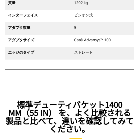
CW専用カプラシステムに対応のアタ
質量
1202 kg
ッチメントには、固定式のクイック
カプラヒンジが使用されています。
インターフェイス
ピンオン式
CW専用カプラはウェッジ型ロックシ
ステムを備え、アタッチメントを保
アダプタ数量
5
護します。
CW専用カプラは、すべての履帯式お
アダプタサイズ
Cat® Advansys™ 100
よびホイール式油圧ショベルでご使
用いただけます。
エッジのタイプ
ストレート
標準デューティバケット1400
MM（55 IN） を、よく比較される
製品と比べて、違いを確認してみて
ください。