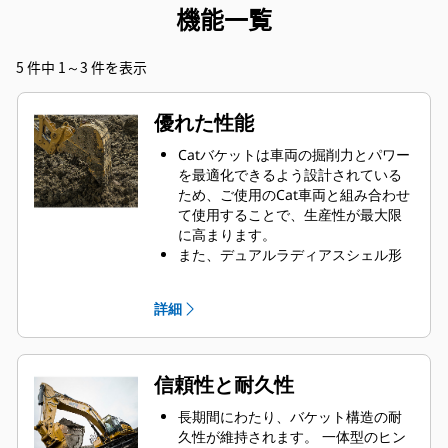
機能一覧
5 件中 1～3 件を表示
優れた性能
Catバケットは車両の掘削力とパワー
を最適化できるよう設計されている
ため、ご使用のCat車両と組み合わせ
て使用することで、生産性が最大限
に高まります。
また、デュアルラディアスシェル形
状により、資材がバケットに流入し
やすくなります。 ヒールクリアラン
詳細
スの拡大により、バケット下部の引
きずり防止と、メンテナンスコスト
の低減を実現します。
掘削中は燃料消費が最大になりま
信頼性と耐久性
す。 資材のスピーディな切断が可能
なCatバケットで、お客様の車両の全
長期間にわたり、バケット構造の耐
体的な作業効率が向上します。
久性が維持されます。 一体型のヒン