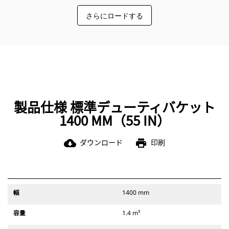
仕上げにも、硬質の研磨物質の掘削
あります（ピングラバパフォーマン
にも、あらゆる用途に適したチップ
さらにロードする
スバケットを除く）。 ピングラバパ
ソリューションをご用意していま
フォーマンスバケットには埋込み型
す。
のピンを採用しているため、最大限
の掘削力が得られます。Catピングラ
バカプラを介して装着するとバケッ
トのサイクルタイムを短縮できま
す。
また、Catピングラバカプラでは、バ
ケットを反転させると、簡単に清掃
製品仕様 標準デューティバケット
やコーナー部の整備ができます。
1400 MM（55 IN）
アタッチメントがきちんと固定され
ているか、カプラのセカンダリラッ
チを目視およびラッチ音で確認しま
ダウンロード
印刷
cloud_download
print
す。また、アタッチメントが常にオ
ペレータの視界に入っていることも
確認してください。
Catピングラバカプラは、311～352
の履帯式油圧ショベルとすべてのホ
幅
1400 mm
イール式油圧ショベルでご使用いた
だけます。 溝掘り幅のカプラもご用
容量
1.4 m³
意しています。