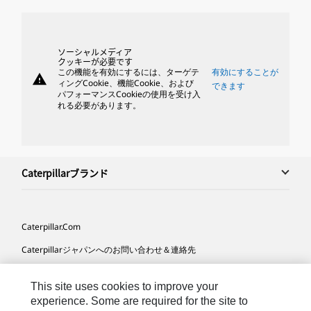
ソーシャルメディア
クッキーが必要です
この機能を有効にするには、ターゲテ
有効にすることが
warning
ィングCookie、機能Cookie、および
できます
パフォーマンスCookieの使用を受け入
れる必要があります。
Caterpillarブランド
Caterpillar.com
Caterpillarジャパンへのお問い合わせ＆連絡先
マイマーケティング情報配信設定
This site uses cookies to improve your
サイト･マップ
experience. Some are required for the site to