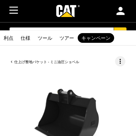
person
SEARCH
search
利点
仕様
ツール
ツアー
キャンペーン
more_vert
仕上げ整地バケット - ミニ油圧ショベル