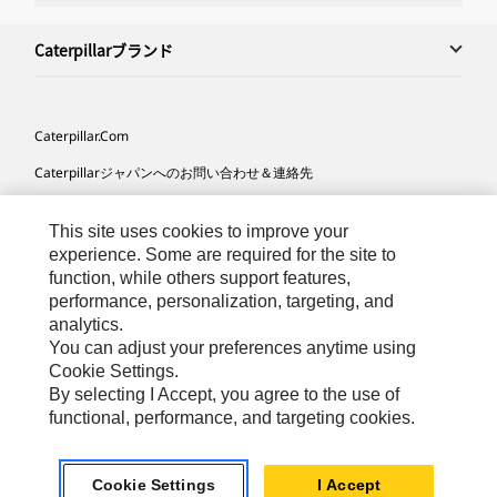
Caterpillarブランド
Caterpillar.com
Caterpillarジャパンへのお問い合わせ＆連絡先
マイマーケティング情報配信設定
This site uses cookies to improve your
サイト･マップ
experience. Some are required for the site to
function, while others support features,
Cookie Settings
performance, personalization, targeting, and
法的事項
analytics.
You can adjust your preferences anytime using
プライバシー
Cookie Settings.
By selecting I Accept, you agree to the use of
functional, performance, and targeting cookies.
Asia-
Caterpillar © 2026. All Rights Reserved. （無断複写･転
Japanese
載を禁じます）
Cookie Settings
I Accept