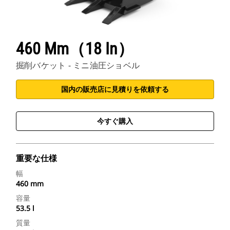
460 Mm（18 In）
掘削バケット - ミニ油圧ショベル
国内の販売店に見積りを依頼する
今すぐ購入
重要な仕様
幅
460 mm
容量
53.5 l
質量