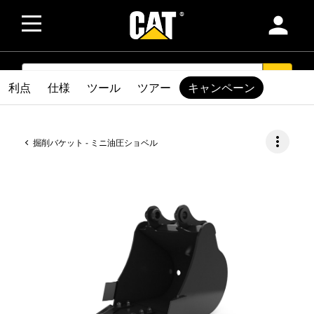
person
SEARCH
search
利点
仕様
ツール
ツアー
キャンペーン
more_vert
掘削バケット - ミニ油圧ショベル