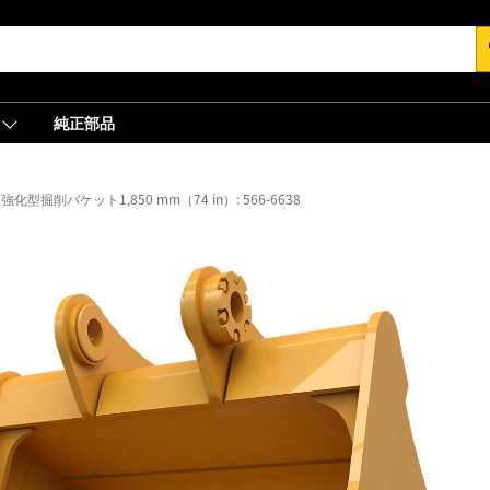
s
純正部品
強化型掘削バケット1,850 mm（74 in）: 566-6638