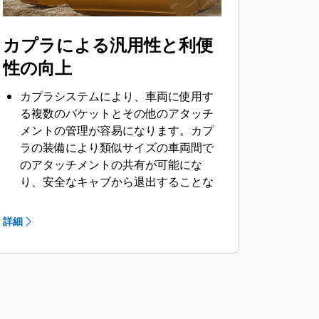
カプラによる汎用性と利便
性の向上
カプラシステムにより、車両に使用す
る複数のバケットとその他のアタッチ
メントの管理が容易になります。カプ
ラの装備により類似サイズの車両間で
のアタッチメントの共有が可能にな
り、安全なキャブから退出することな
く即座に交換することができます。
®
車両に直接固定できるバケットはCat
詳細
ピングラバカプラとも互換性がありま
す（ピングラバパフォーマンスバケッ
トを除く）。ピングラバパフォーマン
スバケットには埋込み型のピンを採用
しているため、最大限の掘削力が得ら
れます。Catピングラバカプラを介して