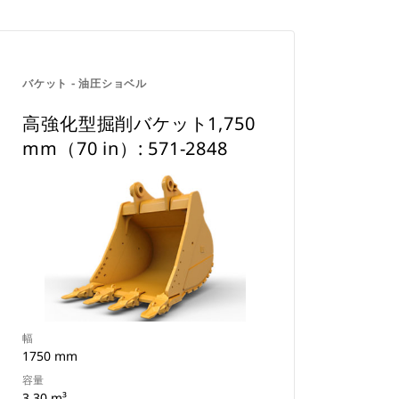
バケット - 油圧ショベル
高強化型掘削バケット1,750
mm（70 in）: 571-2848
幅
1750 mm
容量
3.30 m³