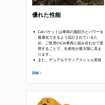
優れた性能
Catバケットは車両の掘削力とパワーを
最適化できるよう設計されているた
め、ご使用のCat車両と組み合わせて使
用することで、生産性が最大限に高ま
ります。
また、デュアルラディアスシェル形状
により、資材がバケットに流入しやす
くなります。ヒールクリアランスの拡
詳細
大により、バケット下部の引きずり防
止と、メンテナンスコストの低減を実
現します。
掘削中は燃料消費が最大になります。
資材のスピーディな切断が可能なCatバ
ケットで、お客様の車両の全体的な作