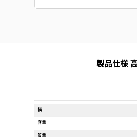
載の機器で確認できます。
お客様の大切な資産を安全に保護しま
す。資産追跡機能搭載のバケットが現
場の境界線を越えた場合、アラートが
送信されます。境界線は簡単に設定で
きます。
製品仕様 高強
幅
容量
質量