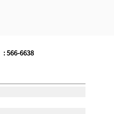
ラヒンジが使用されています。CW専用
カプラはウェッジ型ロックシステムを
備え、アタッチメントを保護します。
CW専用カプラは、すべての履帯式およ
びホイール式油圧ショベルでご使用い
ただけます。
566-6638