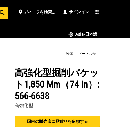
サインイン
place
apps
ディーラを検索する
earch
Asia-日本語
米国
メートル法
高強化型掘削バケッ
ト1,850 Mm（74 In）:
566-6638
高強化型
国内の販売店に見積りを依頼する