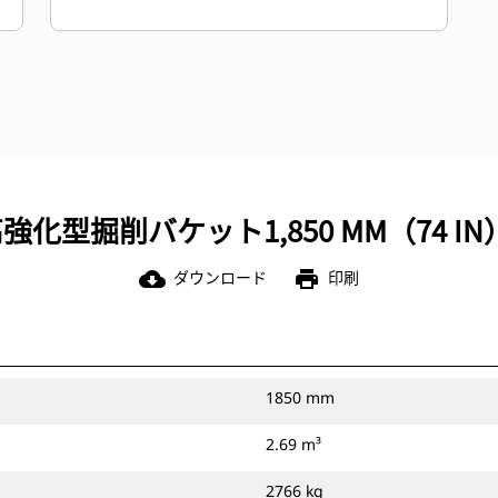
る摩耗プレートは、強化型掘削バケッ
トのプレートよりも最大で17～38 %厚
く設計されています。
高強化型掘削パワーバケットは、パワ
ーと効率性の両立を実現します。掘削
力とサイクルタイムが重要な用途で
は、パワーバケットが最適です。
スペードエッジの装着により、岩状の
化型掘削バケット1,850 MM（74 IN）: 
資材を深部まで掘削可能です。スペー
ドエッジを装着すると、これらの大き
ダウンロード
印刷
cloud_download
print
な資材を深いところまで掘削し、バケ
ットに取り込めます。
高強化型掘削バケットは車両に直接固
定するか、Catピングラバカプラまたは
CW専用カプラを介して使用できます。
1850 mm
2.69 m³
2766 kg