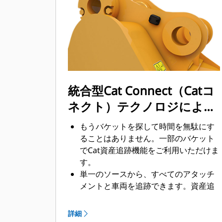
業効率が向上します。
短時間でより多くの資材の積載が可能
です。バケットの形状とサイドバーに
より、積載時には最大限の資材をバケ
ットに保持できます。
統合型Cat Connect（Catコ
ネクト）テクノロジにより
効率性と生産性を向上
もうバケットを探して時間を無駄にす
ることはありません。一部のバケット
でCat資産追跡機能をご利用いただけま
す。
単一のソースから、すべてのアタッチ
メントと車両を追跡できます。資産追
跡機能を備えたバケットは、
®
VisionLink
（ビジョンリンク）および
詳細
™
Product Link
（プロダクトリンク）搭