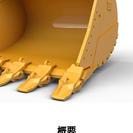
点
仕様
ツール
ツアー
キャンペーン
概要