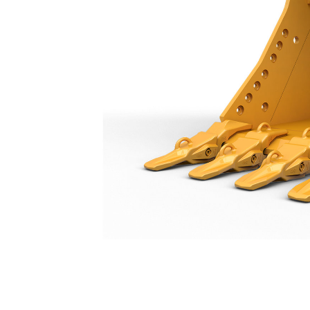
高強化型掘削バケット1,850 Mm（74 In）: 566-6638
利
モデルを変更