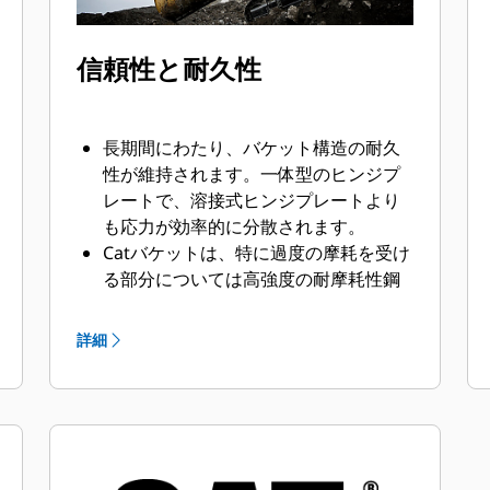
信頼性と耐久性
長期間にわたり、バケット構造の耐久
性が維持されます。一体型のヒンジプ
レートで、溶接式ヒンジプレートより
も応力が効率的に分散されます。
Catバケットは、特に過度の摩耗を受け
る部分については高強度の耐摩耗性鋼
材で製造されています。
Catグランドエンゲージツール（GET、
詳細
Ground Engaging Tools）を使用する
と、資材と最も頻繁に接触し、激しく
摩耗するバケット部分を保護できま
す。
®
™
Cat
Advansys
GETを使用すると、過
酷な用途でも高い生産性を実現でき、