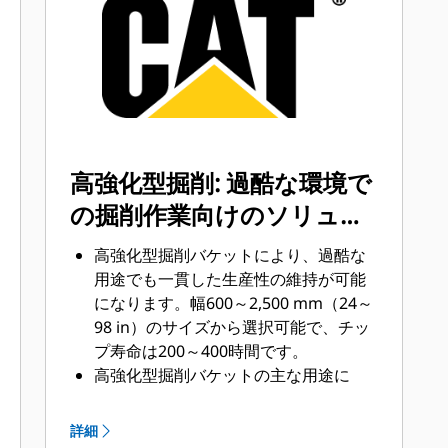
集積材への貫入が容易になり、サイク
ルタイムを短縮できます。
AdvansysハンマーレスGETシステムを
使用すると、チップの取付けや取外し
をこれまで以上に迅速に行えます。
CapSureリテンションを使用すると、
基本的なハンドツールのみを使用して
高強化型掘削: 過酷な環境で
チップやアダプタをしっかりと接続で
の掘削作業向けのソリュー
きます。
バケットと用途の組合せに最適なGET
ション
高強化型掘削バケットにより、過酷な
を選択することで、メンテナンスコス
用途でも一貫した生産性の維持が可能
トが低減されます。バケットチップ
になります。幅600～2,500 mm（24～
は、個別の作業ニーズに合わせて様々
98 in）のサイズから選択可能で、チッ
なオプションをご用意しています。
プ寿命は200～400時間です。
高強化型掘削バケットの主な用途に
は、高珪砂、玄武岩、破砕花崗岩など
があります。
詳細
高強化型掘削バケット下部をカバーす