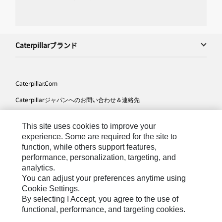
Caterpillarブランド
Caterpillar.com
Caterpillarジャパンへのお問い合わせ＆連絡先
マイマーケティング情報配信設定
This site uses cookies to improve your
サイト･マップ
experience. Some are required for the site to
function, while others support features,
Cookie Settings
performance, personalization, targeting, and
法的事項
analytics.
You can adjust your preferences anytime using
プライバシー
Cookie Settings.
By selecting I Accept, you agree to the use of
functional, performance, and targeting cookies.