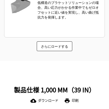
低構造のブラケットソリューションの場
合、高い応力がかかる作業中でもゼロオ
フセットに近い値を実現し、高い曲げ抵
抗力を発揮します。
さらにロードする
製品仕様 1,000 MM（39 IN）
ダウンロード
印刷
cloud_download
print