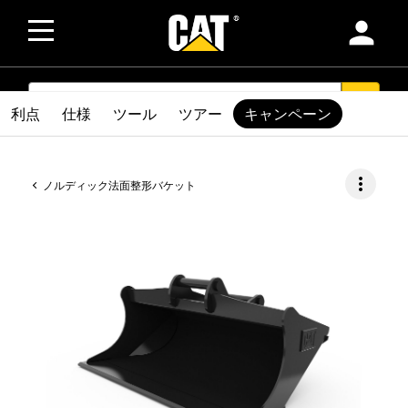
person
SEARCH
search
利点
仕様
ツール
ツアー
キャンペーン
more_vert
ノルディック法面整形バケット