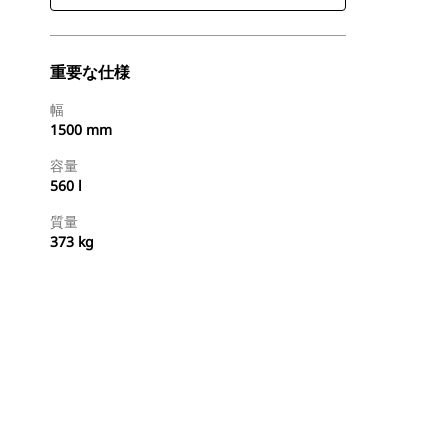
重要な仕様
幅
1500 mm
容量
560 l
質量
373 kg
今すぐ購入
国内の販売店に見積りを依頼する