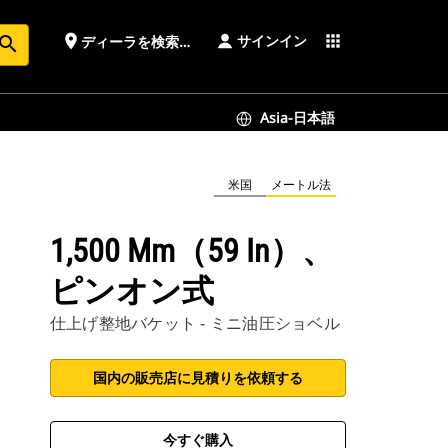
サインイン
place
apps
ディーラを検索する
earch
Asia-日本語
米国
メートル法
1,500 Mm（59 In）、
ピンオン式
仕上げ整地バケット - ミニ油圧ショベル
国内の販売店に見積りを依頼する
今すぐ購入