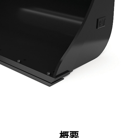
点
仕様
ツール
ツアー
キャンペーン
概要