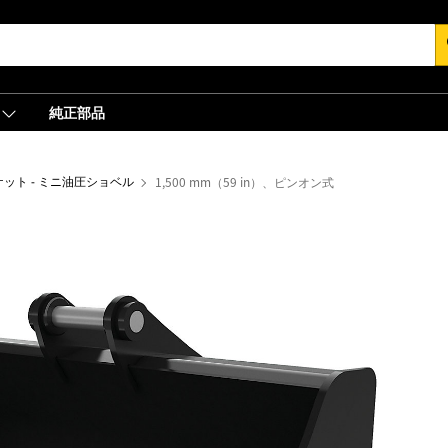
s
純正部品
ット - ミニ油圧ショベル
1,500 mm（59 in）、ピンオン式