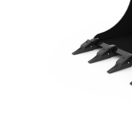
870 Mm（34 In）
利
モデルを変更