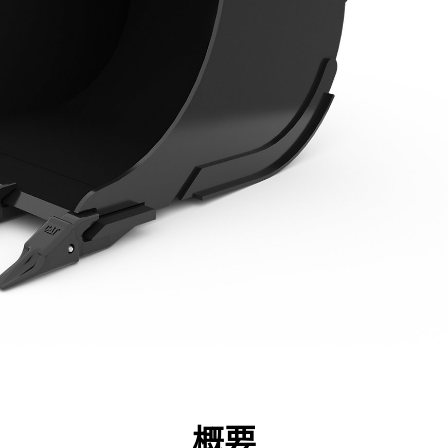
点
仕様
ツール
ツアー
キャンペーン
概要