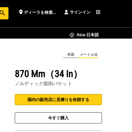
サインイン
place
apps
ディーラを検索する
earch
Asia-日本語
米国
メートル法
870 Mm（34 In）
ノルディック掘削バケット
国内の販売店に見積りを依頼する
今すぐ購入