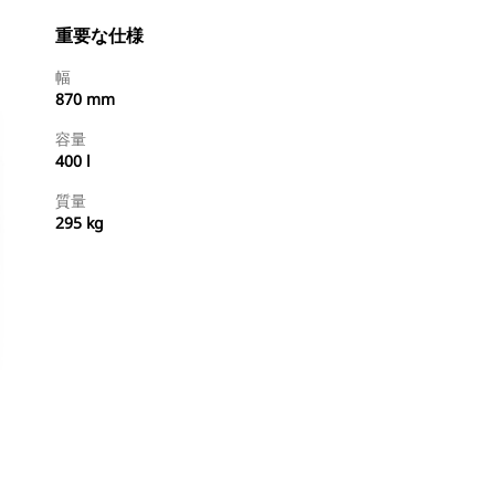
重要な仕様
幅
870 mm
容量
400 l
質量
295 kg
今すぐ購入
国内の販売店に見積りを依頼する