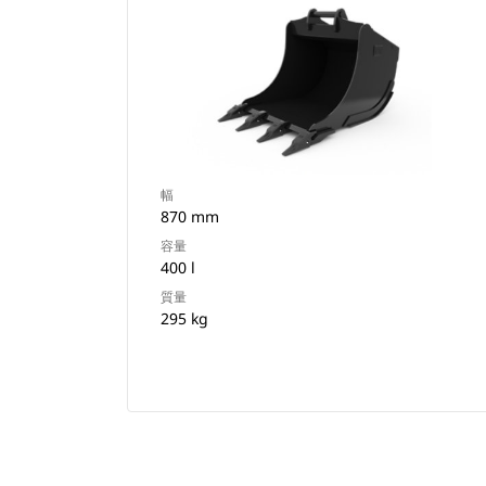
幅
870 mm
容量
400 l
質量
295 kg