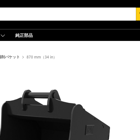
s
純正部品
掘削バケット
870 mm（34 in）