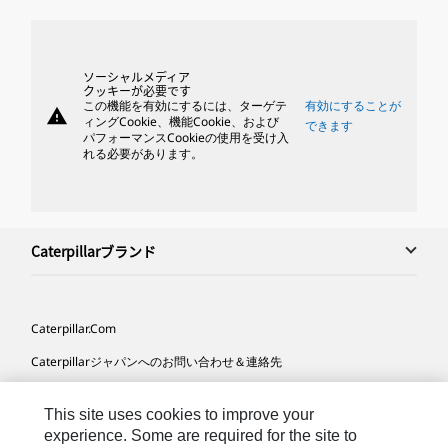
ソーシャルメディア
クッキーが必要です
この機能を有効にするには、ターゲテ
有効にすることが
warning
ィングCookie、機能Cookie、および
できます
パフォーマンスCookieの使用を受け入
れる必要があります。
Caterpillarブランド
Caterpillar.com
Caterpillarジャパンへのお問い合わせ＆連絡先
マイマーケティング情報配信設定
This site uses cookies to improve your
サイト･マップ
experience. Some are required for the site to