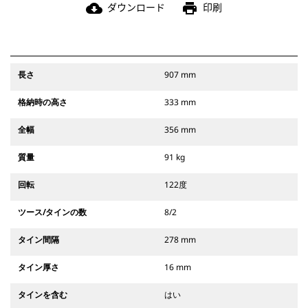
ダウンロード
印刷
cloud_download
print
長さ
907 mm
格納時の高さ
333 mm
全幅
356 mm
質量
91 kg
回転
122度
ツース/タインの数
8/2
タイン間隔
278 mm
タイン厚さ
16 mm
タインを含む
はい