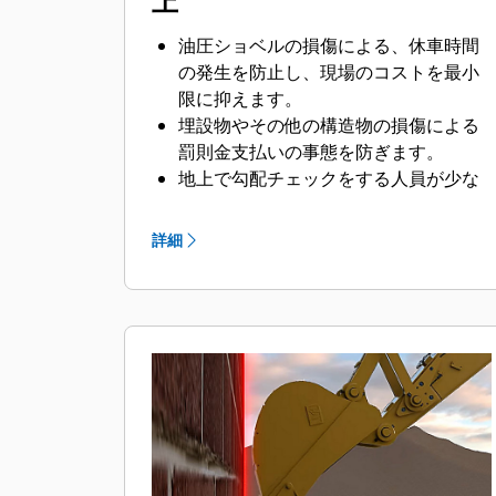
上
油圧ショベルの損傷による、休車時間
の発生を防止し、現場のコストを最小
限に抑えます。
埋設物やその他の構造物の損傷による
罰則金支払いの事態を防ぎます。
地上で勾配チェックをする人員が少な
くて済むため、現場の安全性が高まり
ます。
詳細
簡単な設定と操作により、運転による
疲労を低減し、旋回し過ぎや掘削し過
ぎを防ぎます。