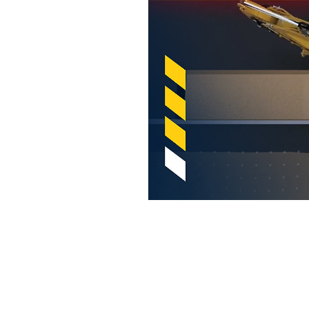
油圧ショベル用Cat 2D Eフェンス
利
モデルを変更