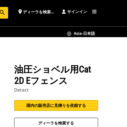
サインイン
place
apps
ディーラを検索する
earch
Asia-日本語
油圧ショベル用Cat
2D Eフェンス
Detect
国内の販売店に見積りを依頼する
ディーラを検索する