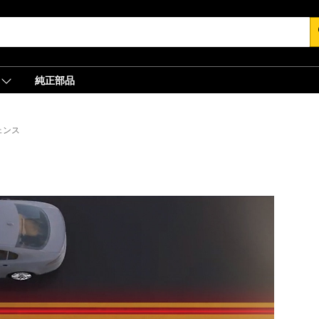
s
純正部品
ェンス