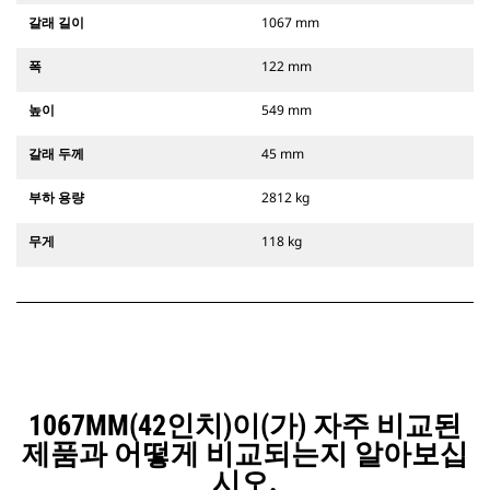
갈래 길이
1067 mm
폭
122 mm
높이
549 mm
갈래 두께
45 mm
부하 용량
2812 kg
무게
118 kg
1067MM(42인치)이(가) 자주 비교된
제품과 어떻게 비교되는지 알아보십
시오.