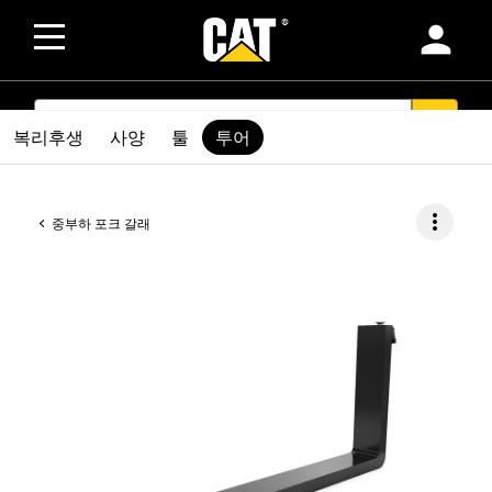
person
SEARCH
search
복리후생
사양
툴
투어
more_vert
중부하 포크 갈래