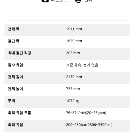
cloud_download
print
전체 폭
1911 mm
절단 폭
1829 mm
최대 절단 직경
203 mm
필수 유압
표준 유속, 전기 없음
전체 길이
2170 mm
전체 높이
733 mm
무게
1072 kg
최적 유압 흐름
76~87L/min(20~23gpm)
최적 유압
200~230bar(2800~3300psi)