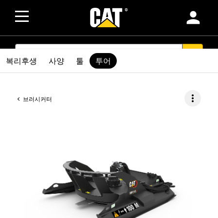
person
SEARCH
search
복리후생
사양
툴
투어
more_vert
브러시커터