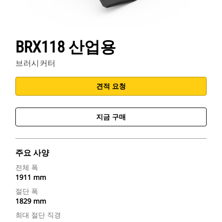
BRX118 산업용
브러시커터
견적 요청
지금 구매
주요 사양
전체 폭
1911 mm
절단 폭
1829 mm
최대 절단 직경