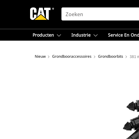
SEARCH
Producten
Industrie
Service En On
Nieuw
Grondbooraccessoires
Grondboorbits
381 m