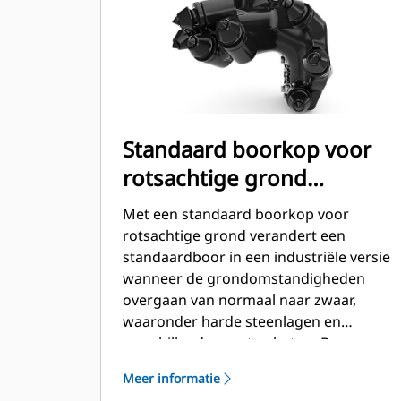
Standaard boorkop voor
rotsachtige grond
(opboutbaar)
Met een standaard boorkop voor
rotsachtige grond verandert een
standaardboor in een industriële versie
wanneer de grondomstandigheden
overgaan van normaal naar zwaar,
waaronder harde steenlagen en
verschillende soorten beton. Boren
kunnen eenvoudig worden verwijderd
Meer informatie
wanneer de omstandigheden weer