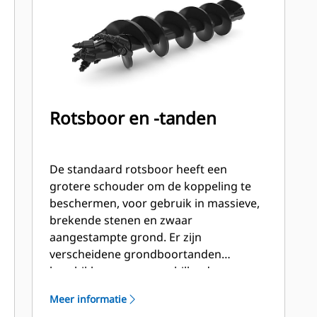
Rotsboor en -tanden
De standaard rotsboor heeft een
grotere schouder om de koppeling te
beschermen, voor gebruik in massieve,
brekende stenen en zwaar
aangestampte grond. Er zijn
verscheidene grondboortanden
beschikbaar voor verschillende
grondomstandigheden. Afvoertanden
Meer informatie
aan de buitenrand en een platte en/of