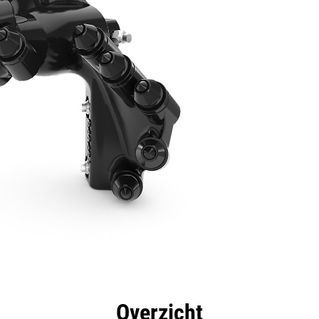
rdelen
Specificaties
Hulpmiddelen
Rondleidin
Overzicht