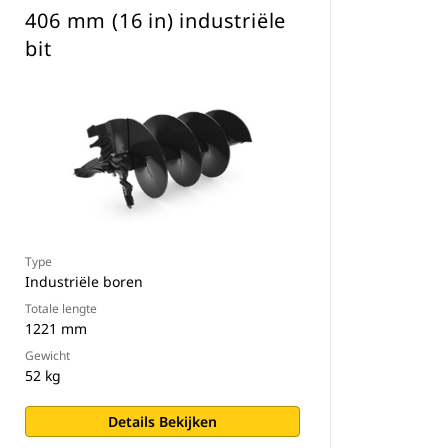
406 mm (16 in) industriële
bit
Type
Industriële boren
Totale lengte
1221 mm
Gewicht
52 kg
Details Bekijken