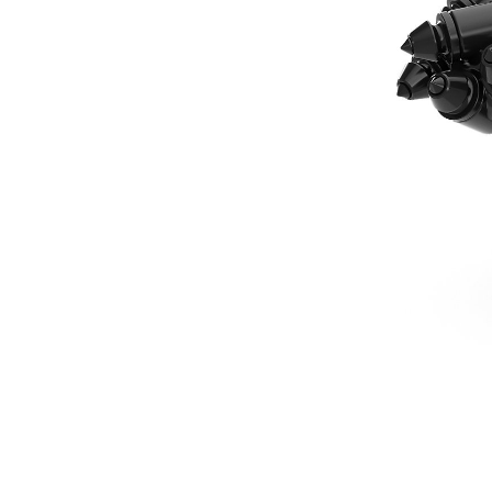
381 Mm (15 In) Steenkopbit
Voo
Model wijzigen