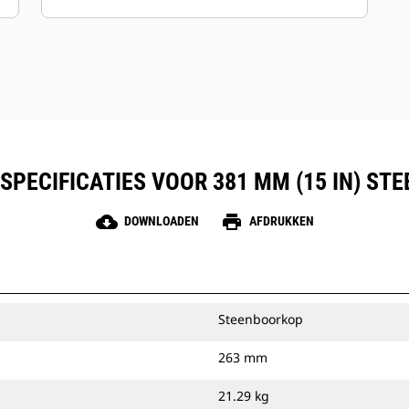
beitelrand voor de binnenkant. Bladen
zijn beschikbaar met harde of
carbidoppervlakken om schurende
grond en aangestampte steenlagen aan
te kunnen.
PECIFICATIES VOOR 381 MM (15 IN) ST
cloud_download
print
DOWNLOADEN
AFDRUKKEN
Steenboorkop
263 mm
21.29 kg