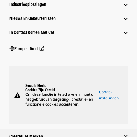
Industrieoplossingen
Nieuws En Gebeurtenissen
In Contact Komen Met Cat
Europe ‧ Dutch
Sociale Media
Cookies Zijn Vereist
Cookie-
warning
Om deze functie in te schakelen, moet u
instellingen
het gebruik van targeting-, prestatie- en
functionele cookies accepteren.
Caterpillar Merken