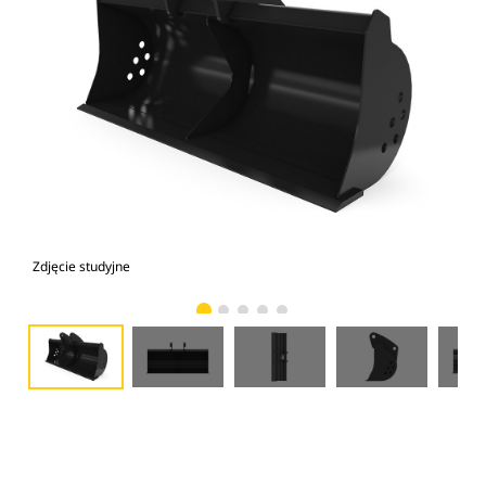
Zdjęcie studyjne
Wid