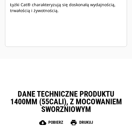
Łyżki Cat® charakteryzują się doskonałą wydajnością,
trwałością i żywotnością.
DANE TECHNICZNE PRODUKTU
1400MM (55CALI), Z MOCOWANIEM
SWORZNIOWYM
cloud_download
print
POBIERZ
DRUKUJ