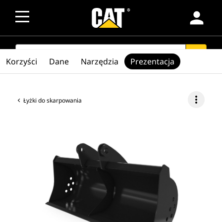
person
SEARCH
search
Korzyści
Dane
Narzędzia
Prezentacja
more_vert
Łyżki do skarpowania