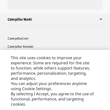
Caterpillar Marki
Caterpillar.com
Caterpillar Kontakt
Caterpillar Kontakt
This site uses cookies to improve your
experience. Some are required for the site
Moje Preferencje Marketingowe
to function, while others support features,
Site Map
performance, personalization, targeting,
and analytics.
Cookie Settings
You can adjust your preferences anytime
Legal
using Cookie Settings.
By selecting I Accept, you agree to the use of
Privacy
functional, performance, and targeting
cookies.