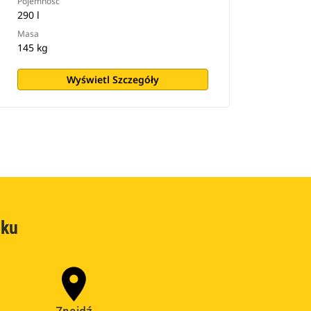
Pojemność
290 l
Masa
145 kg
Wyświetl Szczegóły
oku