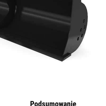
zyści
Dane
Narzędzia
Prezentacja
Podsumowanie