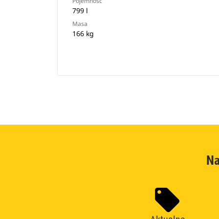
Pojemność
799 l
Masa
166 kg
Na