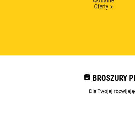
Aktualne
Oferty
assignment
BROSZURY P
Dla Twojej rozwijają