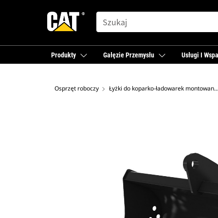
SEARCH
Produkty
Gałęzie Przemysłu
Usługi I Wspa
Osprzęt roboczy
Łyżki do koparko-ładowarek montowane z