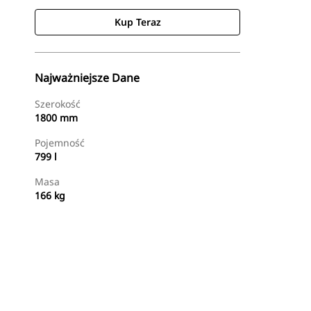
Kup Teraz
Najważniejsze Dane
Szerokość
1800 mm
Pojemność
799 l
Masa
166 kg
Kup Teraz
Wyślij Zapytanie Ofertowe