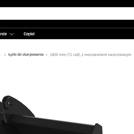
rcie
Części
 tyłu
Łyżki do skarpowania
1800 mm (71 cali), z mocowaniem sworzniowym