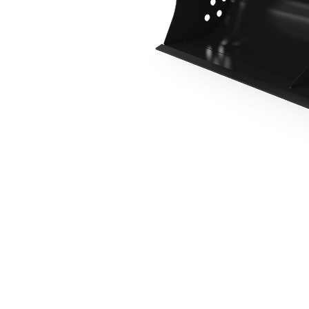
1800 Mm (71 Cali), Z Mocowaniem Sworzniowym
Kor
Zmień model