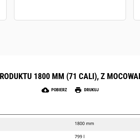
RODUKTU 1800 MM (71 CALI), Z MOCO
cloud_download
print
POBIERZ
DRUKUJ
1800 mm
799 l