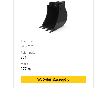
Szerokość
610 mm
Pojemność
351 l
Masa
277 kg
Wyświetl Szczegóły