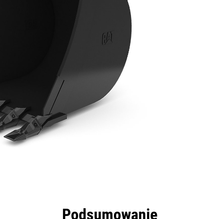
zyści
Dane
Narzędzia
Prezentacja
Podsumowanie