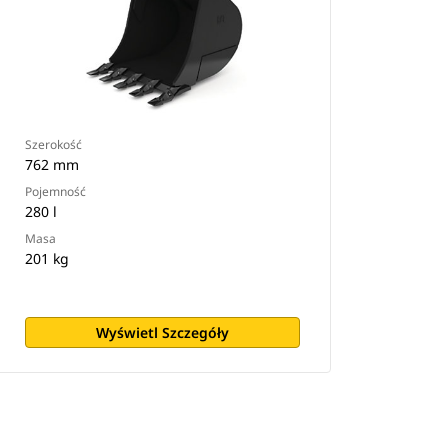
Szerokość
762 mm
Pojemność
280 l
Masa
201 kg
Wyświetl Szczegóły