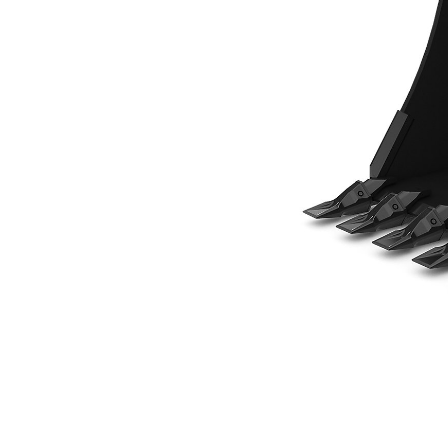
610 Mm (24 Cale), Z Mocowaniem Sworzniowym
Kor
Zmień model