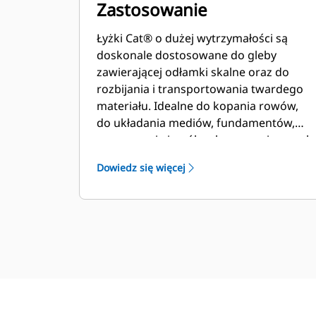
Zastosowanie
Łyżki Cat® o dużej wytrzymałości są
doskonale dostosowane do gleby
zawierającej odłamki skalne oraz do
rozbijania i transportowania twardego
materiału. Idealne do kopania rowów,
do układania mediów, fundamentów,
zasypywania i ogólnych prac związanych
z wykopami w budownictwie,
Dowiedz się więcej
kształtowaniu krajobrazu i innych
zastosowaniach.