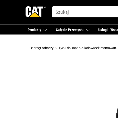
SEARCH
Produkty
Gałęzie Przemysłu
Usługi I Wspa
Osprzęt roboczy
Łyżki do koparko-ładowarek montowane z