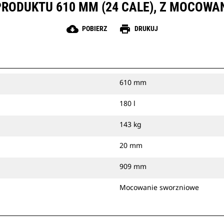
PRODUKTU 610 MM (24 CALE), Z MOCOW
cloud_download
print
POBIERZ
DRUKUJ
610 mm
180 l
143 kg
20 mm
909 mm
Mocowanie sworzniowe