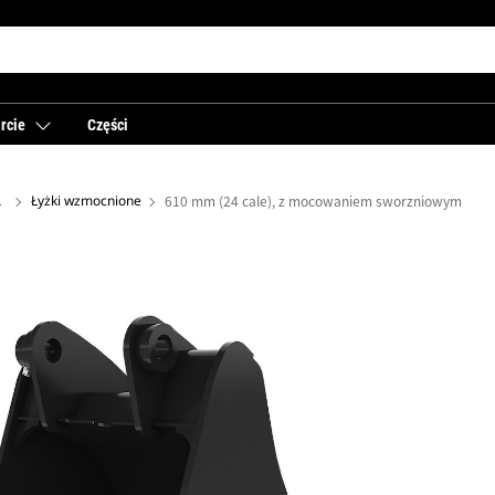
rcie
Części
 tyłu
Łyżki wzmocnione
610 mm (24 cale), z mocowaniem sworzniowym