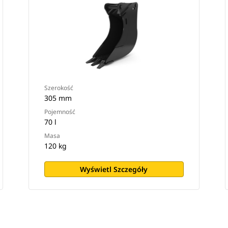
Szerokość
305 mm
Pojemność
70 l
Masa
120 kg
Wyświetl Szczegóły