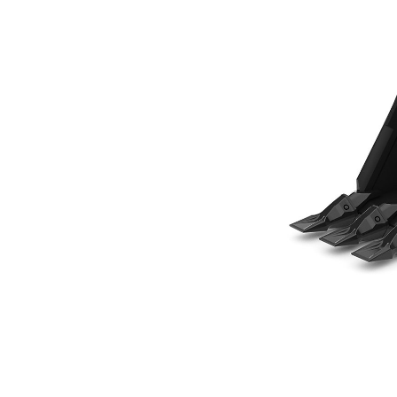
305 Mm (12 Cali), Z Mocowaniem Sworzniowym
Kor
Zmień model