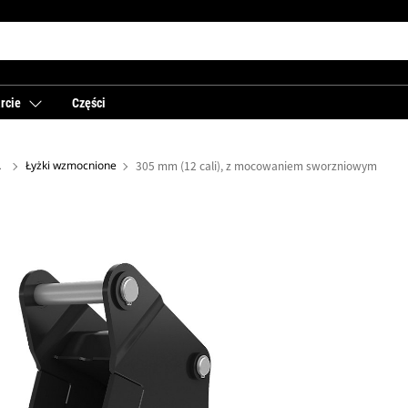
rcie
Części
 tyłu
Łyżki wzmocnione
305 mm (12 cali), z mocowaniem sworzniowym