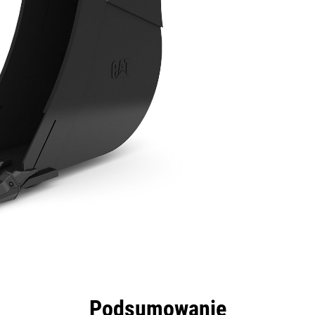
zyści
Dane
Narzędzia
Prezentacja
Podsumowanie