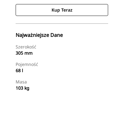
Kup Teraz
Najważniejsze Dane
Szerokość
305 mm
Pojemność
68 l
Masa
103 kg
Kup Teraz
Wyślij Zapytanie Ofertowe