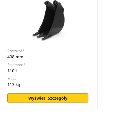
Szerokość
408 mm
Pojemność
110 l
Masa
113 kg
Wyświetl Szczegóły