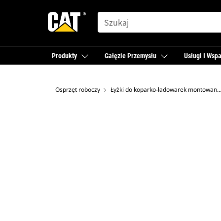
SEARCH
Produkty
Gałęzie Przemysłu
Usługi I Wspa
Osprzęt roboczy
Łyżki do koparko-ładowarek montowane z