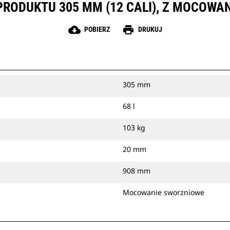
PRODUKTU 305 MM (12 CALI), Z MOCOW
cloud_download
print
POBIERZ
DRUKUJ
305 mm
68 l
103 kg
20 mm
908 mm
Mocowanie sworzniowe