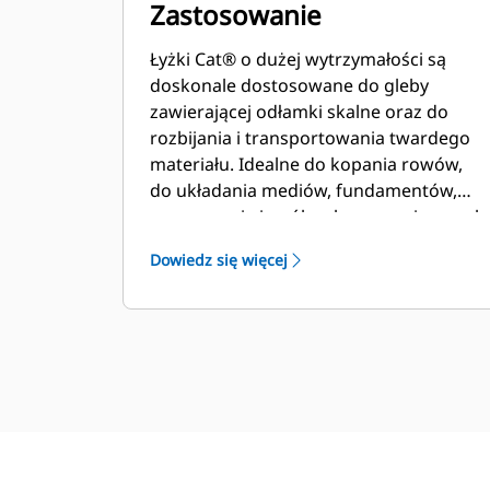
Zastosowanie
Łyżki Cat® o dużej wytrzymałości są
doskonale dostosowane do gleby
zawierającej odłamki skalne oraz do
rozbijania i transportowania twardego
materiału. Idealne do kopania rowów,
do układania mediów, fundamentów,
zasypywania i ogólnych prac związanych
z wykopami w budownictwie,
Dowiedz się więcej
kształtowaniu krajobrazu i innych
zastosowaniach.