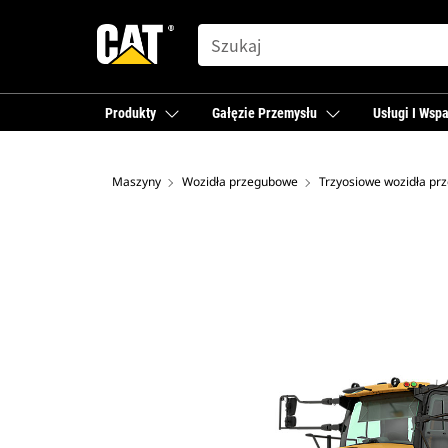
SEARCH
Produkty
Gałęzie Przemysłu
Usługi I Wspa
Maszyny
Wozidła przegubowe
Trzyosiowe wozidła p