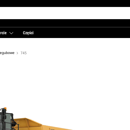
rcie
Części
rzegubowe
745