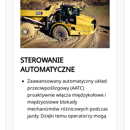
STEROWANIE
AUTOMATYCZNE
Zaawansowany automatyczny układ
przeciwpoślizgowy (AATC)
proaktywnie włącza międzykołowe i
międzyosiowe blokady
mechanizmów różnicowych podczas
jazdy. Dzięki temu operatorzy mogą
skoncentrować się na prowadzeniu/
ładowaniu/rozładowywaniu. Czujniki