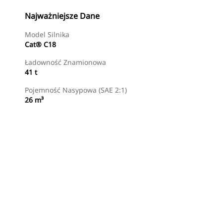
Najważniejsze Dane
Model Silnika
Cat® C18
Ładowność Znamionowa
41 t
Pojemność Nasypowa (SAE 2:1)
26 m³
Znajdź Dealera
Wyślij Zapytanie Ofertowe