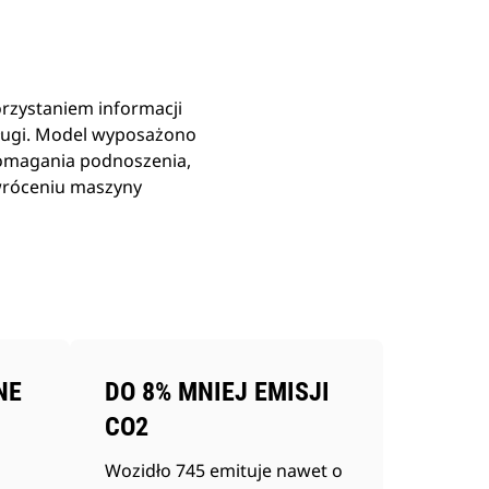
rzystaniem informacji
sługi. Model wyposażono
pomagania podnoszenia,
wróceniu maszyny
NE
DO 8% MNIEJ EMISJI
CO2
Wozidło 745 emituje nawet o