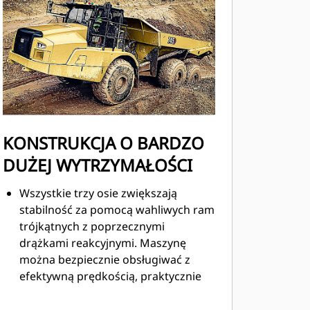
KONSTRUKCJA O BARDZO
DUŻEJ WYTRZYMAŁOŚCI
Wszystkie trzy osie zwiększają
stabilność za pomocą wahliwych ram
trójkątnych z poprzecznymi
drążkami reakcyjnymi. Maszynę
można bezpiecznie obsługiwać z
efektywną prędkością, praktycznie
eliminując obciążenia udarowe
przenoszone na komponenty