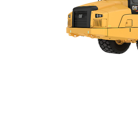
745
Kor
Zmień model