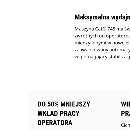
Maksymalna wydaj
Maszyna Cat® 745 ma świ
zwrotnych od operatorów
między innymi w nowe el
zaawansowany automatyc
wspomagający stabilizacj
DO 50% MNIEJSZY
WI
WKŁAD PRACY
PR
OPERATORA
Cich