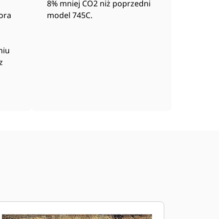
8% mniej CO2 niż poprzedni
ora
model 745C.
niu
z