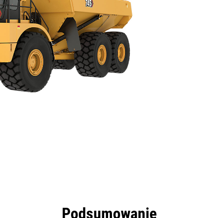
zyści
Dane
Narzędzia
Prezentacja
Podsumowanie