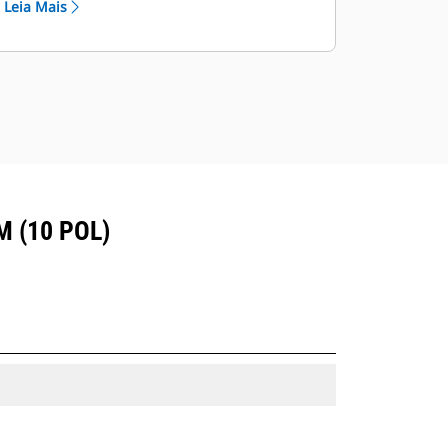
Leia Mais
serviços extremos.
 (10 POL)