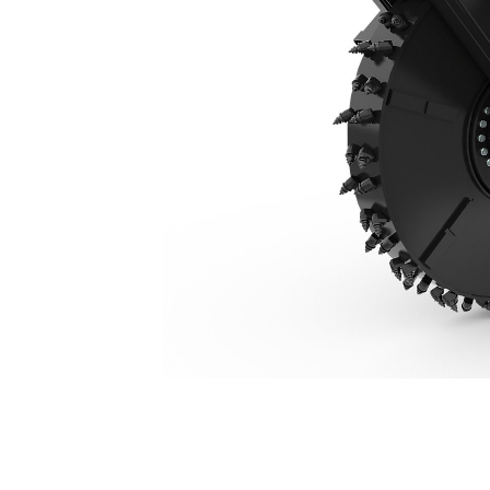
SW480, 250 Mm (10 Pol)
Ben
Alterar Modelo