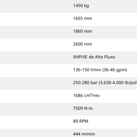
1450 kg
1655 mm
1860 mm
2600 mm
XHP/XE de Alto Fluxo
136-150 l/min (36-40 gpm)
250-280 bar (3.630-4.000 lb/pol
1686 cm³/rev
7509 N·m
89 RPM
444 m/min