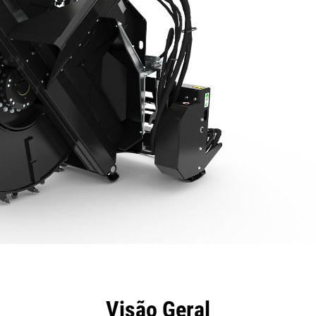
efícios
Especificações
Ferramentas
Galeria
Visão Geral