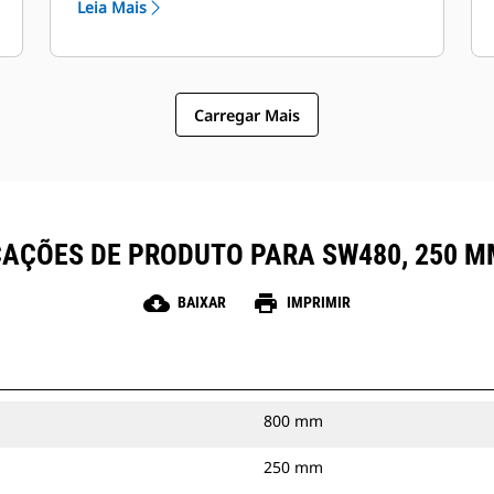
Leia Mais
pode ser visto da cabine. Padrão em
todos os modelos.
Carregar Mais
CAÇÕES DE PRODUTO PARA SW480, 250 MM
cloud_download
print
BAIXAR
IMPRIMIR
800 mm
250 mm