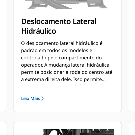
Deslocamento Lateral
Hidráulico
O deslocamento lateral hidráulico é
padrão em todos os modelos e
controlado pelo compartimento do
operador. A mudança lateral hidráulica
permite posicionar a roda do centro até
a extrema direita dele. Isso permite
cortes próximos a meios-fios, paredes e
outras obstruções, além de minimizar
Leia Mais
necessidades de reposicionamento da
máquina.