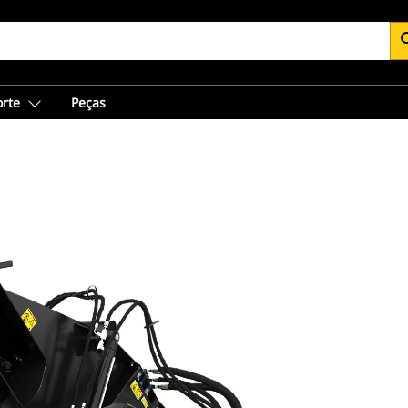
se
orte
Peças