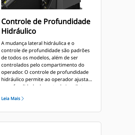
Controle de Profundidade
Hidráulico
A mudança lateral hidráulica e o
controle de profundidade são padrões
de todos os modelos, além de ser
controlados pelo compartimento do
operador. O controle de profundidade
hidráulico permite ao operador ajustar
a profundidade do corte de imediato
dentro da cabine para se ajustar
Leia Mais
rapidamente ao trabalho atual
conforme necessário.