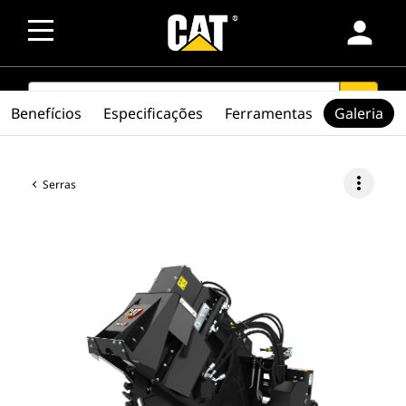
person
SEARCH
search
Benefícios
Especificações
Ferramentas
Galeria
more_vert
Serras