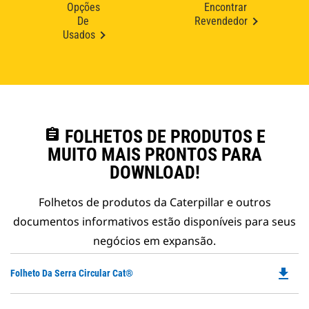
Opções
Encontrar
De
Revendedor
Usados
assignment
FOLHETOS DE PRODUTOS E
MUITO MAIS PRONTOS PARA
DOWNLOAD!
Folhetos de produtos da Caterpillar e outros
documentos informativos estão disponíveis para seus
negócios em expansão.
file_download
Do
Folheto Da Serra Circular Cat®
P
O