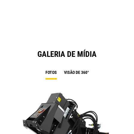
in
a
N
Ta
GALERIA DE MÍDIA
FOTOS
VISÃO DE 360°