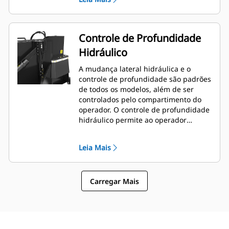
além de minimizar necessidades de
reposicionamento da máquina.
Controle de Profundidade
Hidráulico
A mudança lateral hidráulica e o
controle de profundidade são padrões
de todos os modelos, além de ser
controlados pelo compartimento do
operador. O controle de profundidade
hidráulico permite ao operador
ajustar a profundidade do corte de
imediato dentro da cabine para se
Leia Mais
ajustar rapidamente ao trabalho atual
conforme necessário.
Carregar Mais