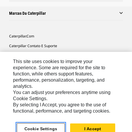
Marcas Da Caterpillar
Caterpillar.com
Caterpillar Contato E Suporte
Minhas Preferências De Marketing
This site uses cookies to improve your
Mapa Do Local
experience. Some are required for the site to
function, while others support features,
Cookie Settings
performance, personalization, targeting, and
Legal
analytics.
You can adjust your preferences anytime using
Privacidade
Cookie Settings.
By selecting I Accept, you agree to the use of
functional, performance, and targeting cookies.
South America -
© 2026 Caterpillar. Todos os direitos
Portuguese
reservados.
Cookie Settings
I Accept
chat_bubble
Chat