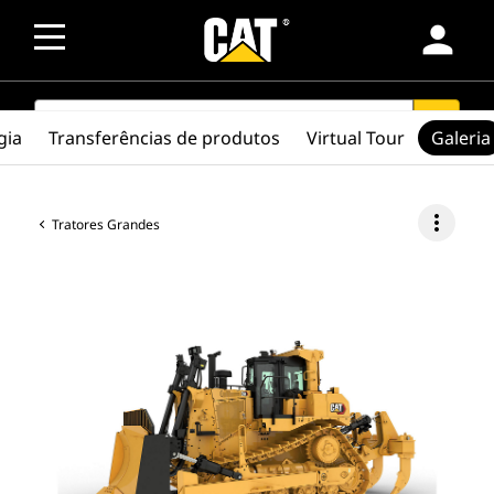
person
SEARCH
search
gia
Transferências de produtos
Virtual Tour
Galeria
more_vert
Tratores Grandes