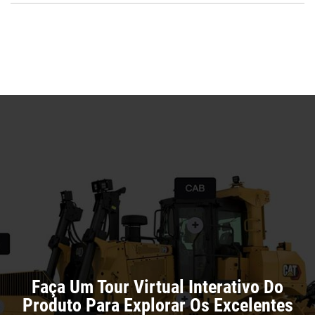
a
O
N
in
Ta
a
N
Ta
Faça Um Tour Virtual Interativo Do
Produto Para Explorar Os Excelentes