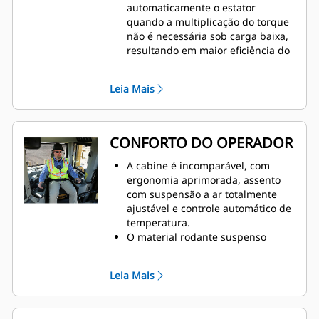
automaticamente o estator
quando a multiplicação do torque
não é necessária sob carga baixa,
resultando em maior eficiência do
trem de força para consumo de
combustível reduzido.
Leia Mais
A suspensão do bogie permite que
a esteira se adapte às condições
do solo, proporcionando maior
tração e menos derrapagem.
CONFORTO DO OPERADOR
A direção diferencial permite
cargas grandes com manobras
A cabine é incomparável, com
rápidas e suaves.
ergonomia aprimorada, assento
com suspensão a ar totalmente
ajustável e controle automático de
temperatura.
O material rodante suspenso
absorve o impacto e reduz as
cargas de impacto transferidas
Leia Mais
para o material rodante em até
50% proporcionando uma
condução mais suave e