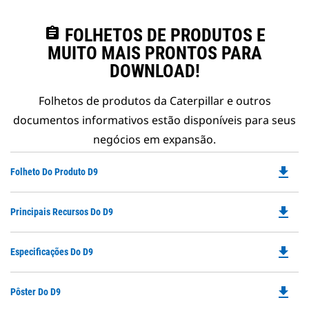
assignment
FOLHETOS DE PRODUTOS E
MUITO MAIS PRONTOS PARA
DOWNLOAD!
Folhetos de produtos da Caterpillar e outros
documentos informativos estão disponíveis para seus
negócios em expansão.
file_download
Do
Folheto Do Produto D9
P
O
file_download
Do
Principais Recursos Do D9
in
P
a
O
N
file_download
Do
Especificações Do D9
in
Ta
P
a
O
N
file_download
Do
Pôster Do D9
in
Ta
P