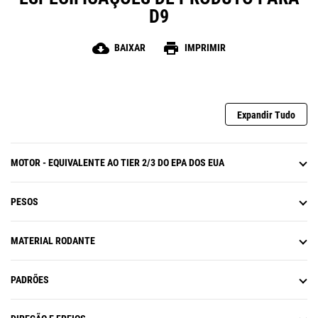
D9
de segurança para a equipe de
manutenção.
cloud_download
print
BAIXAR
IMPRIMIR
Expandir Tudo
MOTOR - EQUIVALENTE AO TIER 2/3 DO EPA DOS EUA
PESOS
MATERIAL RODANTE
PADRÕES