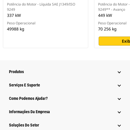
Potência do Motor - Líquida SAE J1349/ISO
Potência do Motor -
9249
9249** - Avanço
337 kW
449 kW
Peso Operacional
Peso Operacional
49988 kg
70 256 kg
Exib
Produtos
Serviços E Suporte
Como Podemos Ajudar?
Informações Da Empresa
Soluções Do Setor