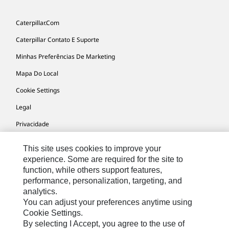
Caterpillar.com
Caterpillar Contato E Suporte
Minhas Preferências De Marketing
Mapa Do Local
Cookie Settings
Legal
Privacidade
This site uses cookies to improve your
experience. Some are required for the site to
South America -
© 2026 Caterpillar. Todos os direitos
function, while others support features,
Portuguese
reservados.
performance, personalization, targeting, and
analytics.
You can adjust your preferences anytime using
Cookie Settings.
By selecting I Accept, you agree to the use of