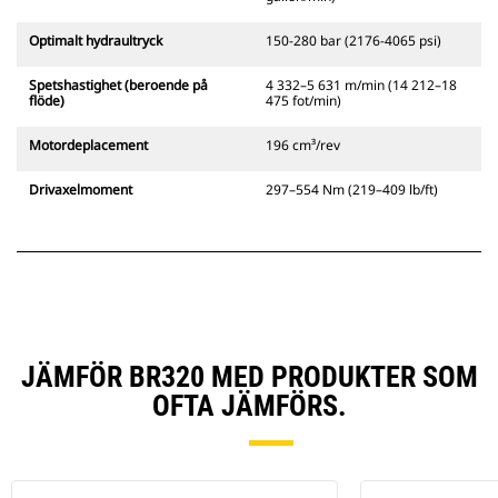
Optimalt hydraultryck
150-280 bar (2176-4065 psi)
Spetshastighet (beroende på
4 332–5 631 m/min (14 212–18
flöde)
475 fot/min)
Motordeplacement
196 cm³/rev
Drivaxelmoment
297–554 Nm (219–409 lb/ft)
JÄMFÖR BR320 MED PRODUKTER SOM
OFTA JÄMFÖRS.