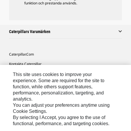
funktion och prestanda används.
Caterpillars Varumärken
Caterpillar.com
Kontakta Caterpillar
Mina Marknadsföringspreferenser
This site uses cookies to improve your
experience. Some are required for the site to
Platskarta
function, while others support features,
performance, personalization, targeting, and
Cookie Settings
analytics.
Juridiskt
You can adjust your preferences anytime using
Cookie Settings.
Sekretess
By selecting I Accept, you agree to the use of
functional, performance, and targeting cookies.