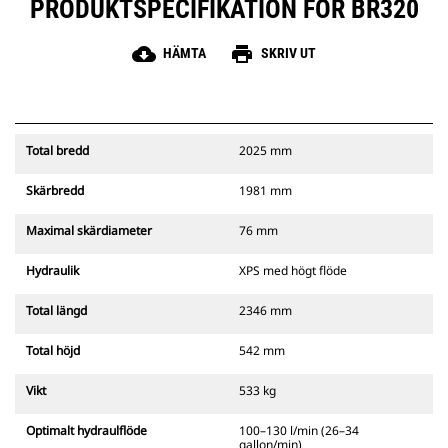
PRODUKTSPECIFIKATION FÖR BR320
cloud_download
print
HÄMTA
SKRIV UT
Total bredd
2025 mm
Skärbredd
1981 mm
Maximal skärdiameter
76 mm
Hydraulik
XPS med högt flöde
Total längd
2346 mm
Total höjd
542 mm
Vikt
533 kg
Optimalt hydraulflöde
100–130 l/min (26–34
gallon/min)