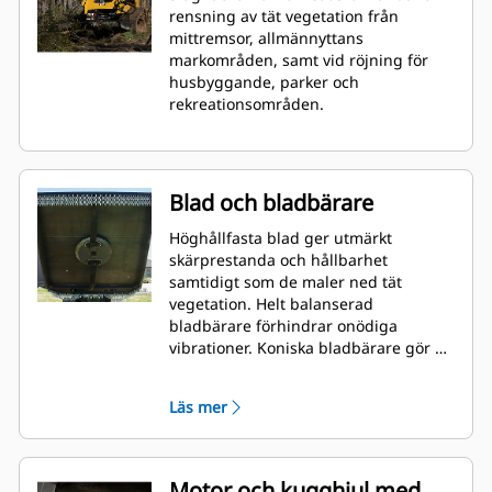
rensning av tät vegetation från
mittremsor, allmännyttans
markområden, samt vid röjning för
husbyggande, parker och
rekreationsområden.
Blad och bladbärare
Höghållfasta blad ger utmärkt
skärprestanda och hållbarhet
samtidigt som de maler ned tät
vegetation. Helt balanserad
bladbärare förhindrar onödiga
vibrationer. Koniska bladbärare gör att
skäraren kan röra sig upp över
stubbar och stenar.
Läs mer
Motor och kugghjul med