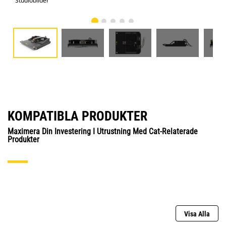
Studiobilder
Vy 
KOMPATIBLA PRODUKTER
Maximera Din Investering I Utrustning Med Cat-Relaterade
Produkter
Visa Alla