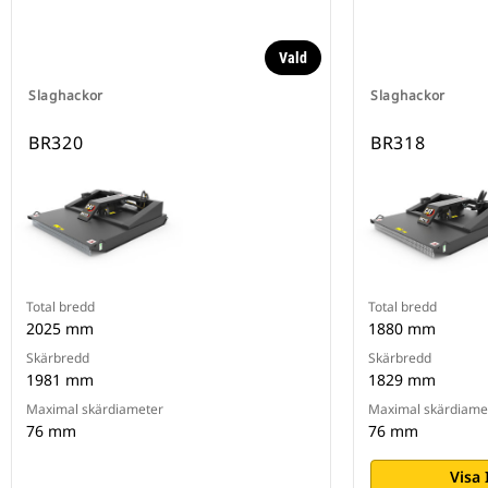
Vald
Slaghackor
Slaghackor
BR320
BR318
Total bredd
Total bredd
2025 mm
1880 mm
Skärbredd
Skärbredd
1981 mm
1829 mm
Maximal skärdiameter
Maximal skärdiame
76 mm
76 mm
Visa