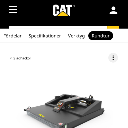
person
SEARCH
search
Fördelar
Specifikationer
Verktyg
Rundtur
more_vert
Slaghackor