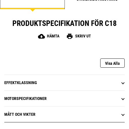
PRODUKTSPECIFIKATION FÖR C18
cloud_download
print
HÄMTA
SKRIV UT
Visa Alla
EFFEKTKLASSNING
MOTORSPECIFIKATIONER
MÅTT OCH VIKTER