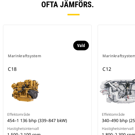
OFTA JÄMFÖRS.
Vald
Marinkraftsystem
Marinkraftsyste
C18
C12
Effektområde
Effektområde
454–1 136 bhp (339–847 bkW)
340–490 bhp (2
Hastighetsintervall
Hastighetsintervall
1 500–2 100 rpm
1 800–2 300 rp