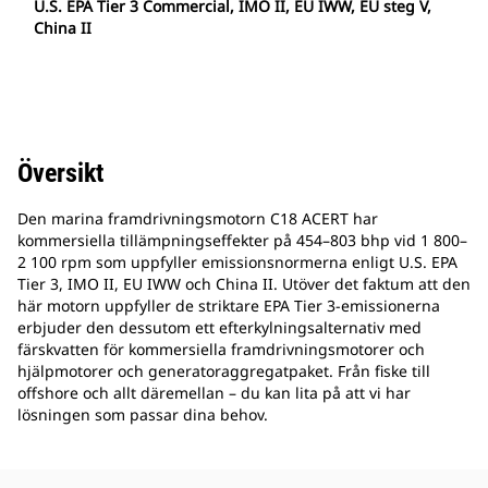
U.S. EPA Tier 3 Commercial, IMO II, EU IWW, EU steg V,
China II
Översikt
Den marina framdrivningsmotorn C18 ACERT har
kommersiella tillämpningseffekter på 454–803 bhp vid 1 800–
2 100 rpm som uppfyller emissionsnormerna enligt U.S. EPA
Tier 3, IMO II, EU IWW och China II. Utöver det faktum att den
här motorn uppfyller de striktare EPA Tier 3-emissionerna
erbjuder den dessutom ett efterkylningsalternativ med
färskvatten för kommersiella framdrivningsmotorer och
hjälpmotorer och generatoraggregatpaket. Från fiske till
offshore och allt däremellan – du kan lita på att vi har
lösningen som passar dina behov.