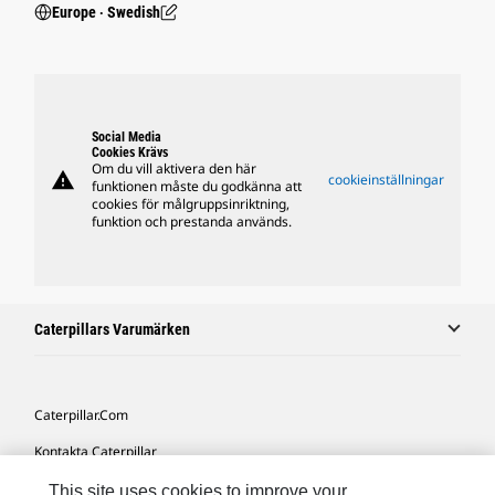
Europe ‧ Swedish
Social Media
Cookies Krävs
Om du vill aktivera den här
warning
cookieinställningar
funktionen måste du godkänna att
cookies för målgruppsinriktning,
funktion och prestanda används.
Caterpillars Varumärken
Caterpillar.com
Kontakta Caterpillar
Mina Marknadsföringspreferenser
This site uses cookies to improve your