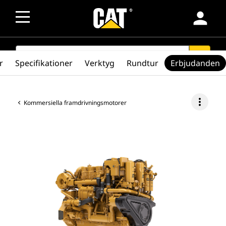
person
SEARCH
search
r
Specifikationer
Verktyg
Rundtur
Erbjudanden
more_vert
Kommersiella framdrivningsmotorer