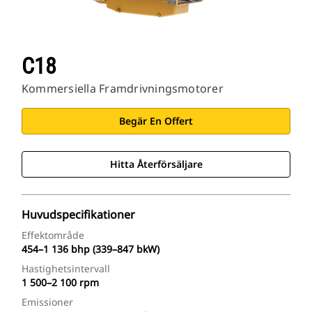
C18
Kommersiella Framdrivningsmotorer
Begär En Offert
Hitta Återförsäljare
Huvudspecifikationer
Effektområde
454–1 136 bhp (339–847 bkW)
Hastighetsintervall
1 500–2 100 rpm
Emissioner