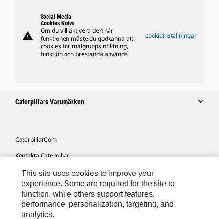
Social Media
Cookies Krävs
Om du vill aktivera den här
warning
cookieinställningar
funktionen måste du godkänna att
cookies för målgruppsinriktning,
funktion och prestanda används.
Caterpillars Varumärken
Caterpillar.com
Kontakta Caterpillar
Mina Marknadsföringspreferenser
This site uses cookies to improve your
experience. Some are required for the site to
Platskarta
function, while others support features,
performance, personalization, targeting, and
Cookie Settings
analytics.