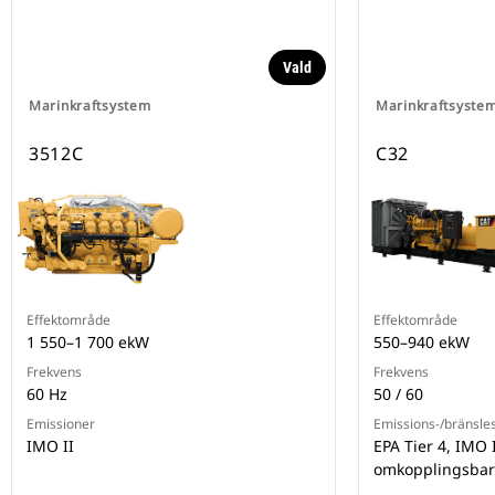
Vald
Marinkraftsystem
Marinkraftsyste
3512C
C32
Effektområde
Effektområde
1 550–1 700 ekW
550–940 ekW
Frekvens
Frekvens
60 Hz
50 / 60
Emissioner
Emissions-/bränsles
IMO II
EPA Tier 4, IMO 
omkopplingsbart