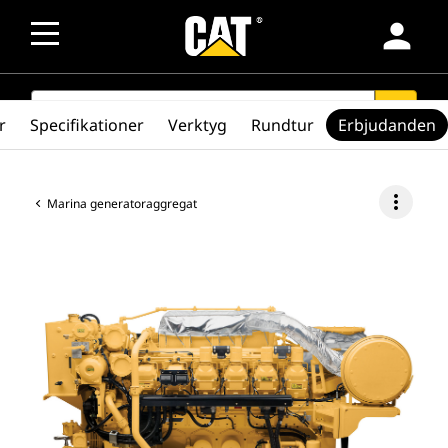
person
SEARCH
search
r
Specifikationer
Verktyg
Rundtur
Erbjudanden
more_vert
Marina generatoraggregat