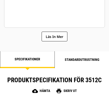
Läs In Mer
SPECIFIKATIONER
STANDARDUTRUSTNING
PRODUKTSPECIFIKATION FÖR 3512C
cloud_download
print
HÄMTA
SKRIV UT