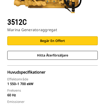
3512C
Marina Generatoraggregat
Begär En Offert
Hitta Återförsäljare
Huvudspecifikationer
Effektområde
1 550–1 700 ekW
Frekvens
60 Hz
Emissioner