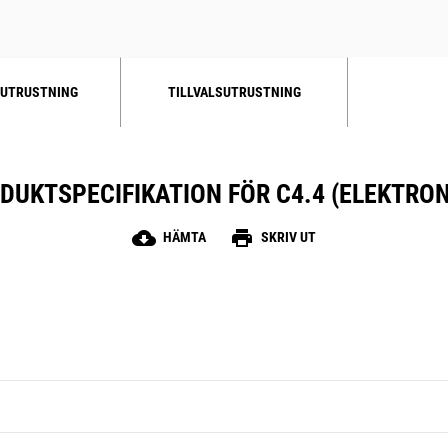
UTRUSTNING
TILLVALSUTRUSTNING
DUKTSPECIFIKATION FÖR C4.4 (ELEKTRON
cloud_download
print
HÄMTA
SKRIV UT