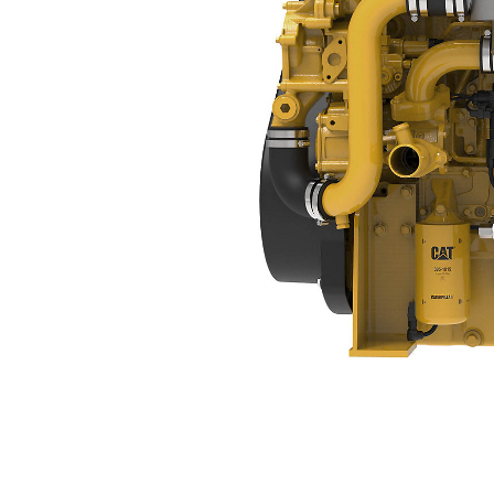
C4.4 (elektronisk)
För
Ändra modell