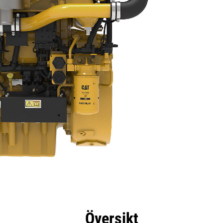
delar
Specifikationer
Verktyg
Rundtur
Erb
Översikt