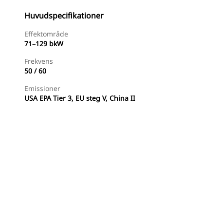
Huvudspecifikationer
Effektområde
71–129 bkW
Frekvens
50 / 60
Emissioner
USA EPA Tier 3, EU steg V, China II
judanden
Hitta Återförsäljare
Begär En Offert