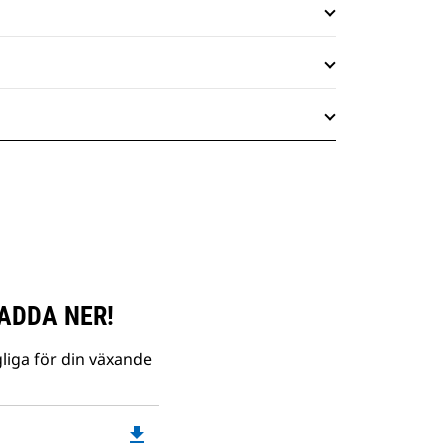
ADDA NER!
liga för din växande
file_download
Downloadable