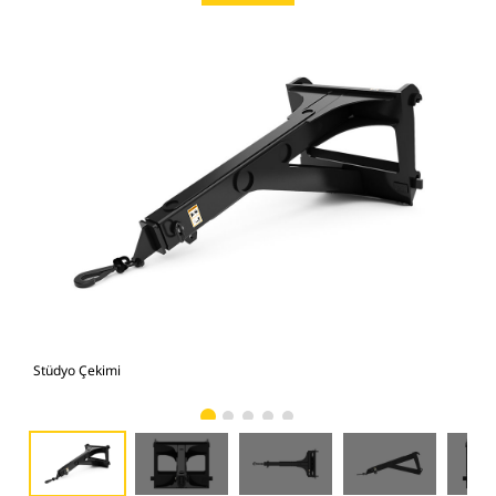
Stüdyo Çekimi
Önd