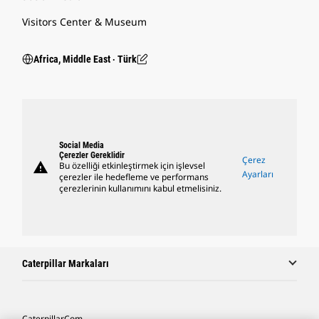
Visitors Center & Museum
Africa, Middle East ‧ Türk
Social Media
Çerezler Gereklidir
Çerez
warning
Bu özelliği etkinleştirmek için işlevsel
Ayarları
çerezler ile hedefleme ve performans
çerezlerinin kullanımını kabul etmelisiniz.
Caterpillar Markaları
Caterpillar.com