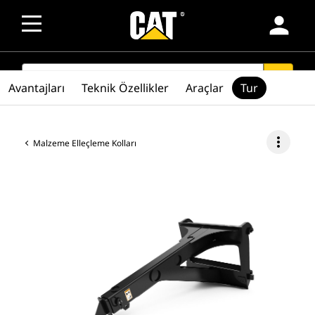
person
SEARCH
search
Avantajları
Teknik Özellikler
Araçlar
Tur
more_vert
Malzeme Elleçleme Kolları