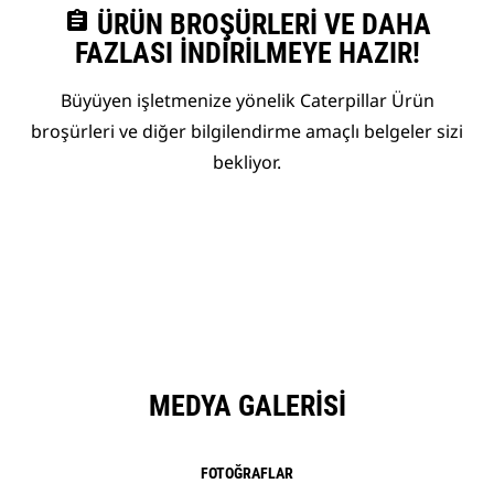
assignment
ÜRÜN BROŞÜRLERI VE DAHA
FAZLASI İNDIRILMEYE HAZIR!
Büyüyen işletmenize yönelik Caterpillar Ürün
broşürleri ve diğer bilgilendirme amaçlı belgeler sizi
bekliyor.
MEDYA GALERISI
FOTOĞRAFLAR