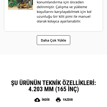
konumlandırma için önceden
delinmiştir. Çalışma ve yükleme
koşullarını karşılayabilmek için kol
uzunluğu bir kilit pimi ile manuel
olarak kolayca ayarlanabilir.
Daha Çok Yükle
ŞU ÜRÜNÜN TEKNIK ÖZELLIKLERI:
4.203 MM (165 INÇ)
cloud_download
print
İNDIR
YAZDIR