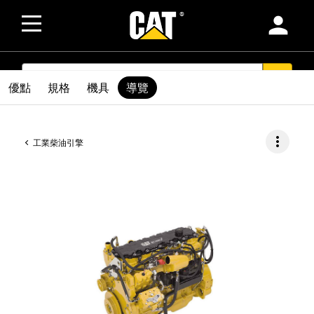
person
SEARCH
search
優點
規格
機具
導覽
more_vert
工業柴油引擎