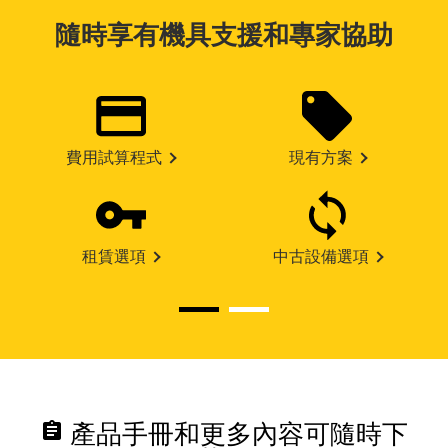
隨時享有機具支援和專家協助
費用試算程式
現有方案
租賃選項
中古設備選項
assignment
產品手冊和更多內容可隨時下