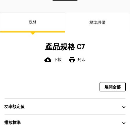
規格
標準設備
產品規格 C7
cloud_download
print
下載
列印
展開全部
功率額定值
排放標準