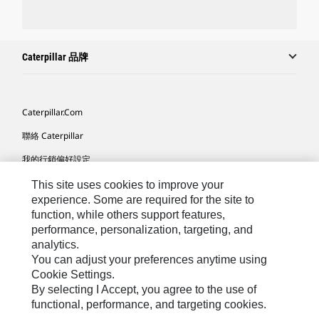
Caterpillar 品牌
Caterpillar.com
聯絡 Caterpillar
我的行銷偏好設定
網站地圖
This site uses cookies to improve your
experience. Some are required for the site to
Cookie Settings
function, while others support features,
performance, personalization, targeting, and
法律
analytics.
隱私權
You can adjust your preferences anytime using
Cookie Settings.
關於 Cat
By selecting I Accept, you agree to the use of
functional, performance, and targeting cookies.