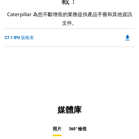
載！
Caterpillar 為您不斷增長的業務提供產品手冊和其他資訊
文件。
file_download
Do
C7.1 IPU 規格表
P
O
in
a
N
Ta
媒體庫
照片
360° 檢視