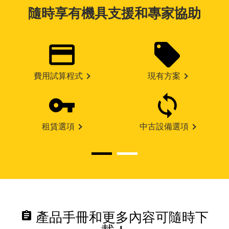
隨時享有機具支援和專家協助
費用試算程式
現有方案
租賃選項
中古設備選項
assignment
產品手冊和更多內容可隨時下