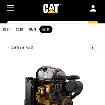
person
SEARCH
search
優點
規格
機具
導覽
more_vert
工業柴油動力裝置