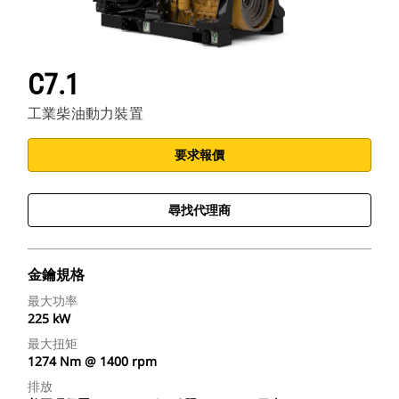
C7.1
工業柴油動力裝置
要求報價
尋找代理商
金鑰規格
最大功率
225 kW
最大扭矩
1274 Nm @ 1400 rpm
排放