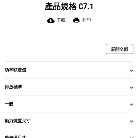
產品規格 C7.1
cloud_download
print
下載
列印
展開全部
功率額定值
排放標準
一般
動力裝置尺寸
後處理尺寸