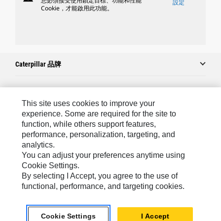
您必須接受使用鎖定目標、功能和性能
設定
Cookie，才能啟用此功能。
Caterpillar 品牌
Caterpillar.com
This site uses cookies to improve your
experience. Some are required for the site to
聯絡 Caterpillar
function, while others support features,
performance, personalization, targeting, and
我的行銷偏好設定
analytics.
網站地圖
You can adjust your preferences anytime using
Cookie Settings.
Cookie Settings
By selecting I Accept, you agree to the use of
法律
functional, performance, and targeting cookies.
隱私權
Cookie Settings
I Accept
關於 Cat