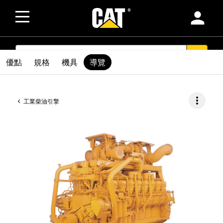
person
SEARCH
search
優點
規格
機具
導覽
more_vert
工業柴油引擎