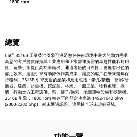
1800 rpm
總覽
®
Cat
3516B 工業柴油引擎可滿足您在任何環境中最大的動力需求，
為您的客戶提供保持其工業應用和正常營運所需的卓越性能和耐用
性。這些引擎提供高功率輸出、通過考驗的可靠性，更擁有出色的
燃油效率。這些引擎有助降低作業成本，讓您的客戶在未來幾年保
持獲利。3516B 引擎支援的產業和應用包括：鑽孔/鑽機、鑿屑/研
磨器、建築、起重機、挖泥船、林業、一般工業、物料處理、採
礦、行動土方工程設備、泵、鏟子/拖索、地面運輸設備和挖溝機。
3516B 引擎，1800 rpm 轉速下的額定功率為 1492-1640 bkW
(2000-2200 bhp)，尚未通過認證。適用於全球未規範區域。
功能一覽