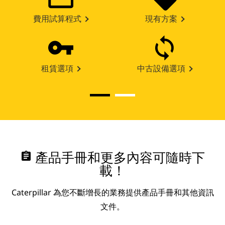
費用試算程式
現有方案
租賃選項
中古設備選項
assignment
產品手冊和更多內容可隨時下
載！
Caterpillar 為您不斷增長的業務提供產品手冊和其他資訊
文件。