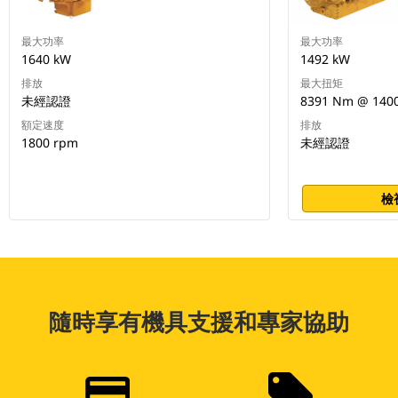
最大功率
最大功率
1640 kW
1492 kW
排放
最大扭矩
未經認證
8391 Nm @ 140
額定速度
排放
1800 rpm
未經認證
檢
隨時享有機具支援和專家協助