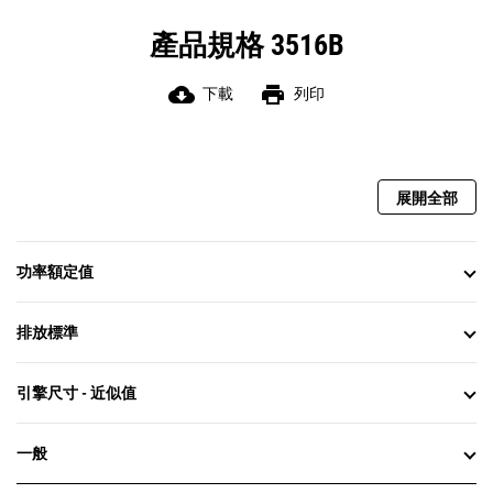
產品規格 3516B
cloud_download
print
下載
列印
展開全部
功率額定值
排放標準
引擎尺寸 - 近似值
一般