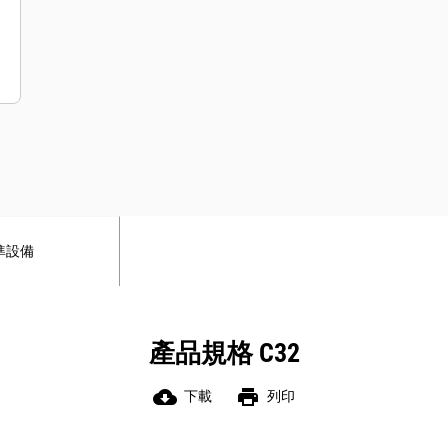
準設備
產品規格 C32
cloud_download
print
下載
列印