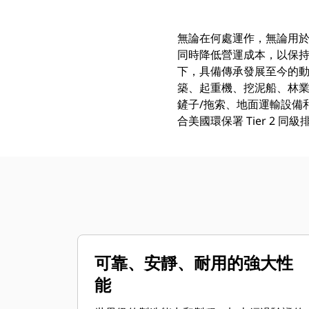
無論在何處運作，無論用於
同時降低營運成本，以保持獲利。
下，具備傳承發展至今的動
築、起重機、挖泥船、林
鏟子/拖索、地面運輸設備和挖溝機。
合美國環保署 Tier 2
可靠、安靜、耐用的強大性
能