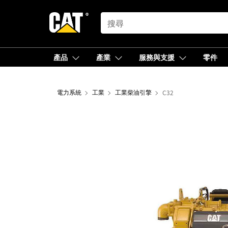
SEARCH
產品
產業
服務與支援
零件
電力系統
工業
工業柴油引擎
C32