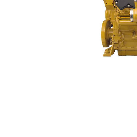
C32
優
變更機型