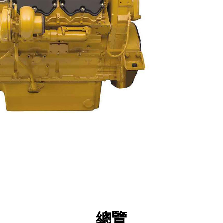
點
規格
機具
導覽
總覽