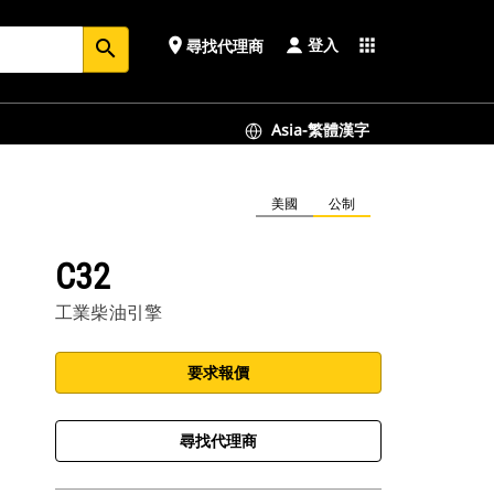
登入
place
apps
尋找代理商
search
Asia-繁體漢字
美國
公制
C32
工業柴油引擎
要求報價
尋找代理商