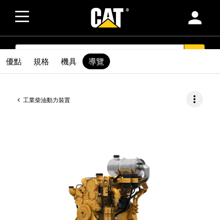
person
SEARCH
search
優點
規格
機具
導覽
more_vert
工業柴油動力裝置