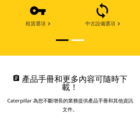
租賃選項
中古設備選項
assignment
產品手冊和更多內容可隨時下
載！
Caterpillar 為您不斷增長的業務提供產品手冊和其他資訊
文件。