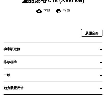
產品規格 C18 (>560 KW)
cloud_download
print
下載
列印
展開全部
功率額定值
排放標準
一般
動力裝置尺寸